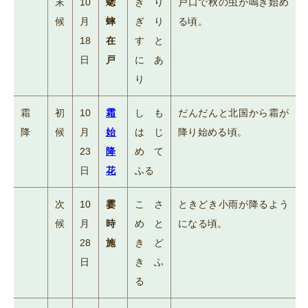
末
10
蟋
きり
戸口で秋の虫が鳴き始め
候
月
蟀
ぎり
る頃。
18
在
すと
日
戸
にあ
り
霜
初
10
霜
しも
だんだんと北国から霜が
降
候
月
始
はじ
降り始める頃。
23
降
めて
日
花
ふる
次
10
霎
こさ
ときどき小雨が降るよう
候
月
時
めと
になる頃。
28
施
きど
日
きふ
る