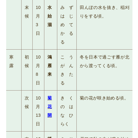
末
10
水
みず
田んぼの水を抜き、稲刈
候
月
始
はじ
りをする頃。
3
涸
めて
日
かる
る
寒
初
10
鴻
こう
冬を日本で過ごす雁が北
露
候
月
雁
がん
から渡ってくる頃。
8
来
きた
日
る
次
10
菊
きく
菊の花が咲き始める頃。
候
月
花
のは
13
開
なひ
日
らく