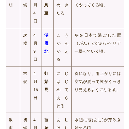
明
候
月
鳥
めき
てやってくる頃。
4
至
たる
日
次
4
鴻
こう
冬を日本で過ごした雁
候
月
雁
がん
（がん）が北のシベリア
9
北
かえ
へ帰っていく頃。
日
る
末
4
虹
にじ
春になり、雨上がりには
候
月
始
はじ
空気が潤って虹がくっき
15
見
めて
り見えるようになる頃。
日
あら
わる
穀
初
4
葭
あし
水辺に葭(あし)が芽吹き
雨
候
月
始
はじ
始める頃。