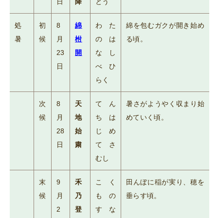
日
降
とう
処
初
8
綿
わた
綿を包むガクが開き始め
暑
候
月
柎
のは
る頃。
23
開
なし
日
べひ
らく
次
8
天
てん
暑さがようやく収まり始
候
月
地
ちは
めていく頃。
28
始
じめ
日
粛
てさ
むし
末
9
禾
こく
田んぼに稲が実り、穂を
候
月
乃
もの
垂らす頃。
2
登
すな