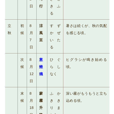
日
行
きふ
る
立
初
8
涼
すず
暑さは続くが、秋の気配
秋
候
月
風
かぜ
を感じる頃。
7
至
いた
日
る
次
8
寒
ひぐ
ヒグラシが鳴き始める
候
月
蝉
らし
頃。
12
鳴
なく
日
末
8
蒙
ふか
深い霧がもうもうと立ち
候
月
霧
きき
込める頃。
18
升
りま