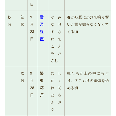
日
秋
初
9
雷
かみ
春から夏にかけて鳴り響
分
候
月
乃
なり
いた雷が鳴らなくなって
23
収
すな
くる頃。
日
声
わち
こえ
をお
さむ
次
9
蟄
むし
虫たちが土の中にもぐ
候
月
虫
かく
り、冬ごもりの準備を始
28
坏
れて
める頃。
日
戸
とを
ふさ
ぐ