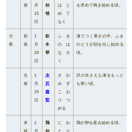
候
月
始
はじ
を求めて鳴き始める頃。
15
雊
めて
日
なく
大
初
1
款
ふき
凍てつく寒さの中、ふき
寒
候
月
冬
のは
のとうが顔を出し始める
20
華
なさ
頃。
日
く
次
1
水
さわ
沢の水さえも凍るもっと
候
月
沢
みず
も寒い頃。
25
腹
こお
日
堅
りつ
める
末
1
鶏
にわ
鶏が卵を産み始める頃。
候
月
始
とり