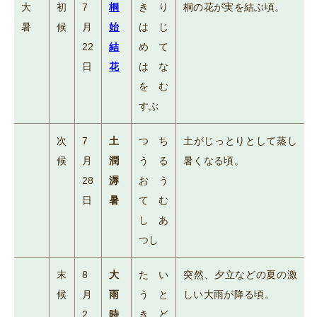
大
初
7
桐
きり
桐の花が実を結ぶ頃。
暑
候
月
始
はじ
22
結
めて
日
花
はな
をむ
すぶ
次
7
土
つち
土がじっとりとして蒸し
候
月
潤
うる
暑くなる頃。
28
溽
おう
日
暑
てむ
しあ
つし
末
8
大
たい
突然、夕立などの夏の激
候
月
雨
うと
しい大雨が降る頃。
2
時
きど