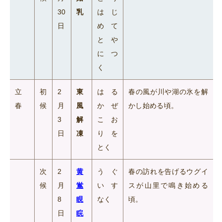
30
乳
はじ
日
めて
とや
につ
く
立
初
2
東
はる
春の風が川や湖の氷を解
春
候
月
風
かぜ
かし始める頃。
3
解
こお
日
凍
りを
とく
次
2
黄
うぐ
春の訪れを告げるウグイ
候
月
鴬
いす
スが山里で鳴き始める
8
睍
なく
頃。
日
睆