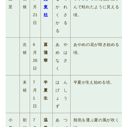
至
候
月
東
かれ
んで枯れたように見える
21
枯
くさ
頃。
日
かる
る
次
6
菖
あや
あやめの花が咲き始める
候
月
蒲
めは
頃。
26
華
なさ
日
く
末
7
半
はん
半夏が生え始める頃。
候
月
夏
げし
1
生
ょう
日
ず
小
初
7
温
あつ
熱気を運ぶ夏の風が吹く