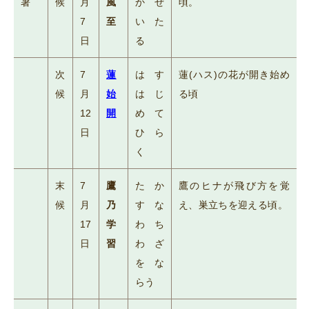
暑
候
月
風
かぜ
頃。
7
至
いた
日
る
次
7
蓮
はす
蓮(ハス)の花が開き始め
候
月
始
はじ
る頃
12
開
めて
日
ひら
く
末
7
鷹
たか
鷹のヒナが飛び方を覚
候
月
乃
すな
え、巣立ちを迎える頃。
17
学
わち
日
習
わざ
をな
らう