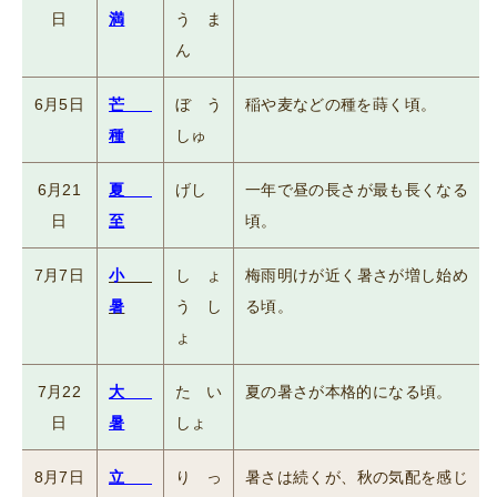
日
満
うま
ん
6月5日
芒
ぼう
稲や麦などの種を蒔く頃。
種
しゅ
6月21
夏
げし
一年で昼の長さが最も長くなる
日
至
頃。
7月7日
小
しょ
梅雨明けが近く暑さが増し始め
暑
うし
る頃。
ょ
7月22
大
たい
夏の暑さが本格的になる頃。
日
暑
しょ
8月7日
立
りっ
暑さは続くが、秋の気配を感じ