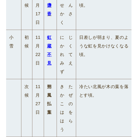
候
月
盞
せん
頃。
17
香
かさ
日
く
小
初
11
虹
にじ
日差しが弱まり、夏のよ
雪
候
月
蔵
かく
うな虹を見かけなくなる
22
不
れて
頃。
日
見
みえ
ず
次
11
朔
きた
冷たい北風が木の葉を落
候
月
風
かぜ
とす頃。
27
払
この
日
葉
はを
はら
う