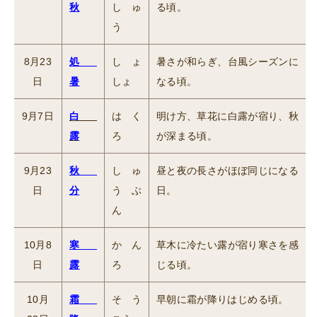
秋
しゅ
る頃。
う
8月23
処
しょ
暑さが和らぎ、台風シーズンに
日
暑
しょ
なる頃。
9月7日
白
はく
明け方、草花に白露が宿り、秋
露
ろ
が深まる頃。
9月23
秋
しゅ
昼と夜の長さがほぼ同じになる
日
分
うぶ
日。
ん
10月8
寒
かん
草木に冷たい露が宿り寒さを感
日
露
ろ
じる頃。
10月
霜
そう
早朝に霜が降りはじめる頃。