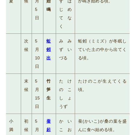
夏
候
月
始
ずは
が鳴き始める頃。
5
鳴
じめ
日
てな
く
次
5
蚯
みみ
蚯蚓（ミミズ）が冬眠し
候
月
蚓
ずい
ていた土の中から出てく
10
出
づる
る頃。
日
末
5
竹
たけ
たけのこが生えてくる
候
月
笋
のこ
頃。
15
生
しょ
日
うず
小
初
5
蚕
かい
蚕(かいこ)が桑の葉を盛
満
候
月
起
こお
んに食べ始める頃。