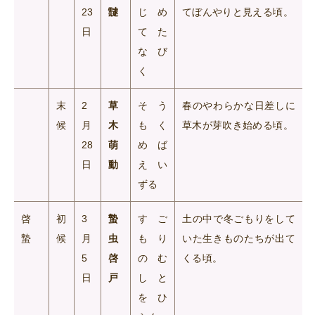
23
靆
じめ
てぼんやりと見える頃。
日
てた
なび
く
末
2
草
そう
春のやわらかな日差しに
候
月
木
もく
草木が芽吹き始める頃。
28
萌
めば
日
動
えい
ずる
啓
初
3
蟄
すご
土の中で冬ごもりをして
蟄
候
月
虫
もり
いた生きものたちが出て
5
啓
のむ
くる頃。
日
戸
しと
をひ