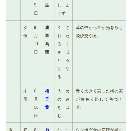
5
生
しょ
日
うず
次
6
腐
くさ
草の中から蛍が光を放ち
候
月
草
れた
飛び交う頃。
11
為
るく
日
螢
さほ
たる
とな
る
末
6
梅
うめ
青く大きく実った梅の実
候
月
子
のみ
が黄色く熟して色づく
16
黄
きば
頃。
日
む
夏
初
6
乃
なつ
ウツボグサの花穂が黒ず