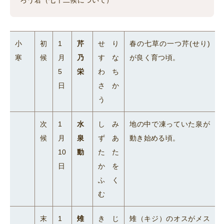
ろう君（七十二候について）
小
初
1
芹
せり
春の七草の一つ芹(せり)
寒
候
月
乃
すな
が良く育つ頃。
5
栄
わち
日
さか
う
次
1
水
しみ
地の中で凍っていた泉が
候
月
泉
ずあ
動き始める頃。
10
動
たた
日
かを
ふく
む
末
1
雉
きじ
雉（キジ）のオスがメス