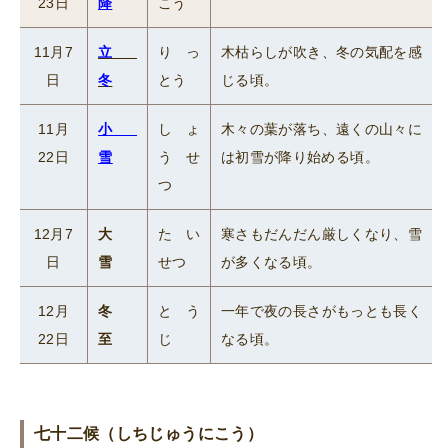
23日
降
こう
11月7
立
りっ
木枯らしが吹き、冬の気配を感
日
冬
とう
じる頃。
11月
小
しょ
木々の葉が落ち、遠くの山々に
22日
雪
うせ
は初雪が降り始める頃。
つ
12月7
大
たい
寒さもだんだん厳しくなり、雪
日
雪
せつ
が多くなる頃。
12月
冬
とう
一年で夜の長さがもっとも長く
22日
至
じ
なる頃。
七十二候（しちじゅうにこう）