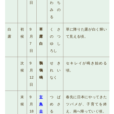
日
わち
みの
る
白
初
9
草
くさ
草に降りた露が白く輝い
露
候
月
露
のつ
て見える頃。
7
白
ゆし
日
ろし
次
9
鶺
せき
セキレイが鳴き始める
候
月
鴒
れい
頃。
12
鳴
なく
日
末
9
玄
つば
春先に日本にやってきた
候
月
鳥
めさ
ツバメが、子育てを終
18
去
る
え、南へ帰っていく頃。