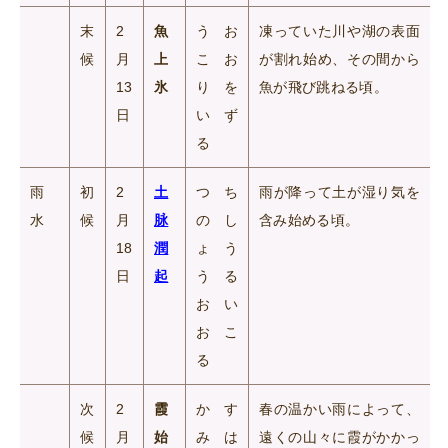
末
2
魚
うお
凍っていた川や湖の表面
候
月
上
こお
が割れ始め、その間から
13
氷
りを
魚が飛び跳ねる頃。
日
いず
る
雨
初
2
土
つち
雨が降って土が湿り気を
水
候
月
脉
のし
含み始める頃。
18
潤
ょう
日
起
うる
おい
おこ
る
次
2
霞
かす
春の温かい雨によって、
候
月
始
みは
遠くの山々に霞がかかっ