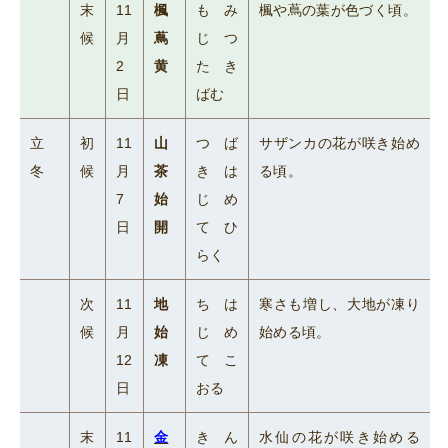
末
11
楓
もみ
楓や蔦の葉が色づく頃。
候
月
蔦
じつ
2
黄
たき
日
ばむ
立
初
11
山
つば
サザンカの花が咲き始め
冬
候
月
茶
きは
る頃。
7
始
じめ
日
開
てひ
らく
次
11
地
ちは
寒さも増し、大地が凍り
候
月
始
じめ
始める頃。
12
凍
てこ
日
おる
末
11
金
きん
水仙の花が咲き始める