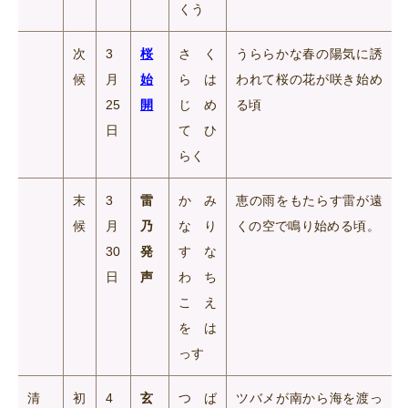
くう
次
3
桜
さく
うららかな春の陽気に誘
候
月
始
らは
われて桜の花が咲き始め
25
開
じめ
る頃
日
てひ
らく
末
3
雷
かみ
恵の雨をもたらす雷が遠
候
月
乃
なり
くの空で鳴り始める頃。
30
発
すな
日
声
わち
こえ
をは
っす
清
初
4
玄
つば
ツバメが南から海を渡っ