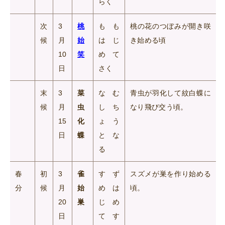
らく
次
3
桃
もも
桃の花のつぼみが開き咲
候
月
始
はじ
き始める頃
10
笑
めて
日
さく
末
3
菜
なむ
青虫が羽化して紋白蝶に
候
月
虫
しち
なり飛び交う頃。
15
化
ょう
日
蝶
とな
る
春
初
3
雀
すず
スズメが巣を作り始める
分
候
月
始
めは
頃。
20
巣
じめ
日
てす