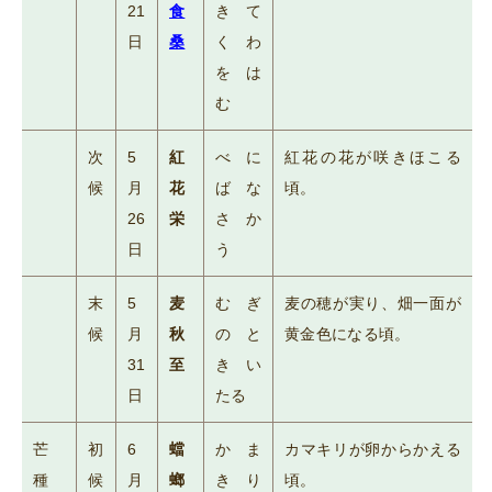
21
食
きて
日
桑
くわ
をは
む
次
5
紅
べに
紅花の花が咲きほこる
候
月
花
ばな
頃。
26
栄
さか
日
う
末
5
麦
むぎ
麦の穂が実り、畑一面が
候
月
秋
のと
黄金色になる頃。
31
至
きい
日
たる
芒
初
6
蟷
かま
カマキリが卵からかえる
種
候
月
螂
きり
頃。