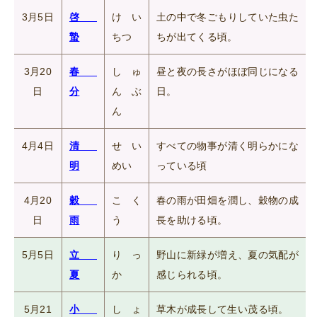
3月5日
啓
けい
土の中で冬ごもりしていた虫た
蟄
ちつ
ちが出てくる頃。
3月20
春
しゅ
昼と夜の長さがほぼ同じになる
日
分
んぶ
日。
ん
4月4日
清
せい
すべての物事が清く明らかにな
明
めい
っている頃
4月20
穀
こく
春の雨が田畑を潤し、穀物の成
日
雨
う
長を助ける頃。
5月5日
立
りっ
野山に新緑が増え、夏の気配が
夏
か
感じられる頃。
5月21
小
しょ
草木が成長して生い茂る頃。