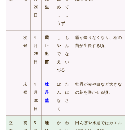
20
生
めて
日
しょ
うず
次
4
霜
しも
霜が降りなくなり、稲の
候
月
止
やん
苗が生長する頃。
25
出
でな
日
苗
えい
づる
末
4
牡
ぼた
牡丹が赤や白など大きな
候
月
丹
んは
の花を咲かせる頃。
30
華
なさ
日
く
立
初
5
蛙
かわ
田んぼや水辺ではカエル