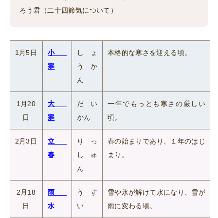
ろう君（二十四節気について）
1月5日
小
しょ
本格的な寒さを迎える頃。
寒
うか
ん
1月20
大
だい
一年でもっとも寒さの厳しい
日
寒
かん
頃。
2月3日
立
りっ
春の始まりであり、１年のはじ
春
しゅ
まり。
ん
2月18
雨
うす
雪や氷が解けて水になり、雪が
日
水
い
雨に変わる頃。