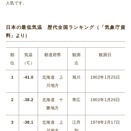
人気です。
日本の最低気温 歴代全国ランキング
（「気象庁資
料」より）
順
気温
都道府県
観測
観測日
位
（℃）
点
1
-41.0
北海道 上
旭川
1902年1月25日
川地方
2
-38.2
北海道 十
帯広
1902年1月26日
勝地方
3
-38.1
北海道 上
江丹
1978年2月17日
川地方
別