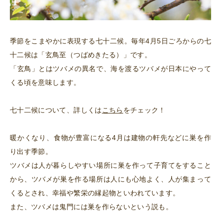
季節をこまやかに表現する七十二候。毎年
4月5日ごろからの七
十二候は「玄鳥至（つばめきたる）」です。
「玄鳥」とはツバメの異名で、海を渡るツバメが日本にやって
くる頃を意味します。
七十二候について、詳しくは
こちら
をチェック！
暖かくなり、食物が豊富になる4月は建物の軒先などに巣を作
り出す季節。
ツバメは人が暮らしやすい場所に巣を作って子育てをすること
から、ツバメが巣を作る場所は人にも心地よく、人が集まって
くるとされ、幸福や繁栄の縁起物といわれています。
また、ツバメは鬼門には巣を作らないという説も。