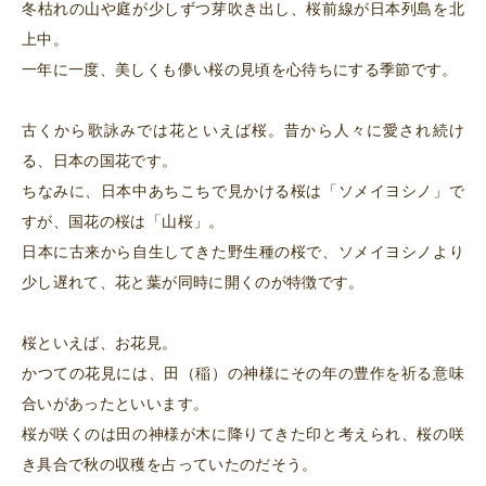
冬枯れの山や庭が少しずつ芽吹き出し、桜前線が日本列島を北
上中。
一年に一度、美しくも儚い桜の見頃を心待ちにする季節です。
古くから歌詠みでは花といえば桜。昔から人々に愛され続け
る、日本の国花です。
ちなみに、日本中あちこちで見かける桜は「ソメイヨシノ」で
すが、国花の桜は「山桜」。
日本に古来から自生してきた野生種の桜で、ソメイヨシノより
少し遅れて、花と葉が同時に開くのが特徴です。
桜といえば、お花見。
かつての花見には、田（稲）の神様にその年の豊作を祈る意味
合いがあったといいます。
桜が咲くのは田の神様が木に降りてきた印と考えられ、桜の咲
き具合で秋の収穫を占っていたのだそう。