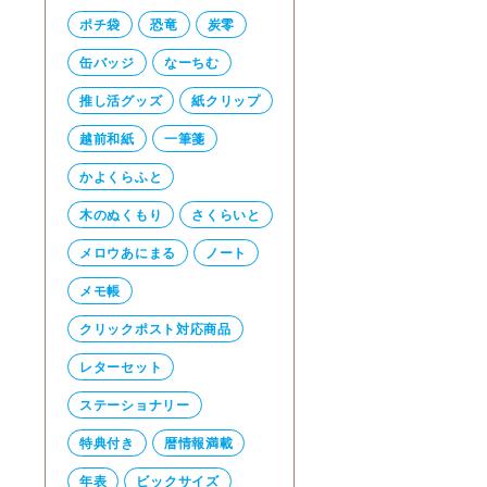
ポチ袋
恐竜
炭零
缶バッジ
なーちむ
推し活グッズ
紙クリップ
越前和紙
一筆箋
かよくらふと
木のぬくもり
さくらいと
メロウあにまる
ノート
メモ帳
クリックポスト対応商品
レターセット
ステーショナリー
特典付き
暦情報満載
年表
ビックサイズ