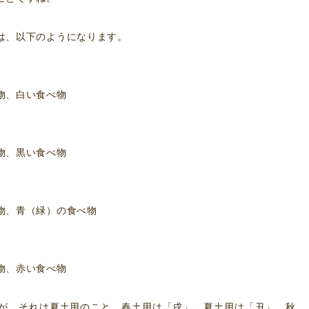
は、以下のようになります。
物、白い食べ物
物、黒い食べ物
物、青（緑）の食べ物
物、赤い食べ物
が、それは夏土用のこと。春土用は「戌」、夏土用は「丑」、秋