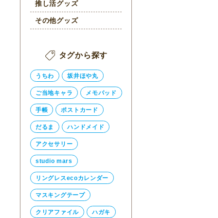
推し活グッズ
その他グッズ
タグから探す
うちわ
坂井ほや丸
ご当地キャラ
メモパッド
手帳
ポストカード
だるま
ハンドメイド
アクセサリー
studio mars
リングレスecoカレンダー
マスキングテープ
クリアファイル
ハガキ