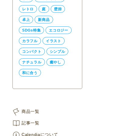
レトロ
庭
壁掛
卓上
新商品
SDGs特集
エコロジー
カラフル
イラスト
コンパクト
シンプル
ナチュラル
癒やし
和に合う
商品一覧
記事一覧
Calendiaについて