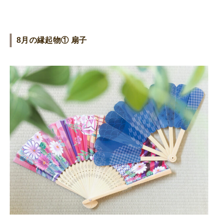
8月の縁起物① 扇子