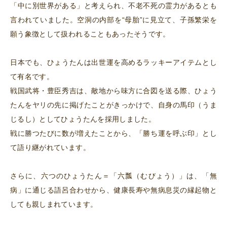
「中に別世界がある」と考えられ、不老不死の霊力があるとも
言われていました。空洞の内部を“母胎”に見立て、子孫繁栄を
願う象徴として扱われることもあったそうです。
日本でも、ひょうたんは出世運を高めるラッキーアイテムとし
て有名です。
戦国武将・豊臣秀吉は、敵地から味方に合図を送る際、ひょう
たんをヤリの先に掲げたことがきっかけで、自身の馬印（うま
じるし）としてひょうたんを採用しました。
戦に勝つたびに数が増えたことから、「勝ち運を呼ぶ印」とし
て語り継がれています。
さらに、六つのひょうたん＝「六瓢（むびょう）」は、「無
病」に通じる語呂合わせから、健康長寿や無病息災の縁起物と
しても親しまれています。