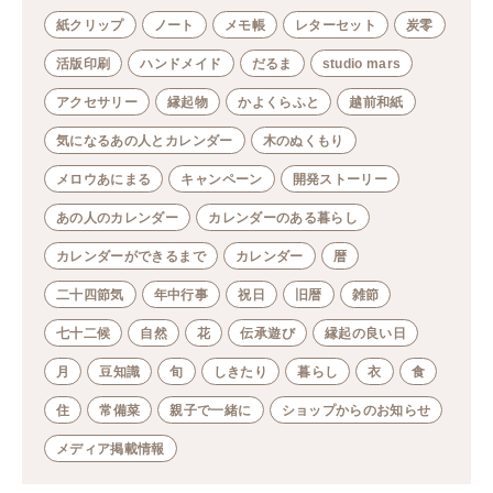
紙クリップ
ノート
メモ帳
レターセット
炭零
活版印刷
ハンドメイド
だるま
studio mars
アクセサリー
縁起物
かよくらふと
越前和紙
気になるあの人とカレンダー
木のぬくもり
メロウあにまる
キャンペーン
開発ストーリー
あの人のカレンダー
カレンダーのある暮らし
カレンダーができるまで
カレンダー
暦
二十四節気
年中行事
祝日
旧暦
雑節
七十二候
自然
花
伝承遊び
縁起の良い日
月
豆知識
旬
しきたり
暮らし
衣
食
住
常備菜
親子で一緒に
ショップからのお知らせ
メディア掲載情報