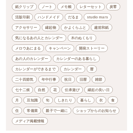
紙クリップ
ノート
メモ帳
レターセット
炭零
活版印刷
ハンドメイド
だるま
studio mars
アクセサリー
縁起物
かよくらふと
越前和紙
気になるあの人とカレンダー
木のぬくもり
メロウあにまる
キャンペーン
開発ストーリー
あの人のカレンダー
カレンダーのある暮らし
カレンダーができるまで
カレンダー
暦
二十四節気
年中行事
祝日
旧暦
雑節
七十二候
自然
花
伝承遊び
縁起の良い日
月
豆知識
旬
しきたり
暮らし
衣
食
住
常備菜
親子で一緒に
ショップからのお知らせ
メディア掲載情報