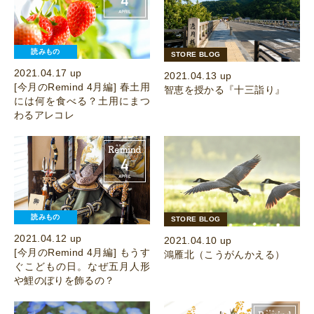
読みもの
STORE BLOG
2021.04.17 up
2021.04.13 up
[今月のRemind 4月編] 春土用
智恵を授かる『十三詣り』
には何を食べる？土用にまつ
わるアレコレ
読みもの
STORE BLOG
2021.04.12 up
2021.04.10 up
[今月のRemind 4月編] もうす
鴻雁北（こうがんかえる）
ぐこどもの日。なぜ五月人形
や鯉のぼりを飾るの？