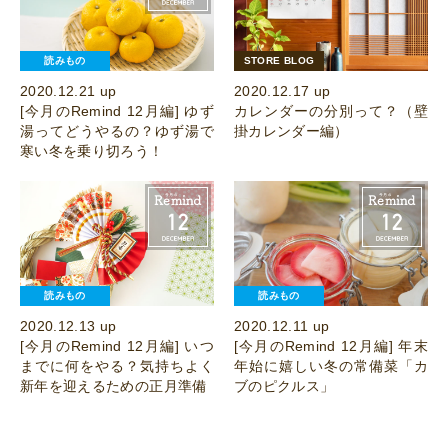
読みもの
STORE BLOG
2020.12.21 up
2020.12.17 up
[今月のRemind 12月編] ゆず
カレンダーの分別って？（壁
湯ってどうやるの？ゆず湯で
掛カレンダー編）
寒い冬を乗り切ろう！
読みもの
読みもの
2020.12.13 up
2020.12.11 up
[今月のRemind 12月編] いつ
[今月のRemind 12月編] 年末
までに何をやる？気持ちよく
年始に嬉しい冬の常備菜「カ
新年を迎えるための正月準備
ブのピクルス」