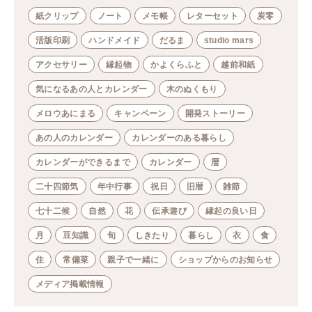
紙クリップ
ノート
メモ帳
レターセット
炭零
活版印刷
ハンドメイド
だるま
studio mars
アクセサリー
縁起物
かよくらふと
越前和紙
気になるあの人とカレンダー
木のぬくもり
メロウあにまる
キャンペーン
開発ストーリー
あの人のカレンダー
カレンダーのある暮らし
カレンダーができるまで
カレンダー
暦
二十四節気
年中行事
祝日
旧暦
雑節
七十二候
自然
花
伝承遊び
縁起の良い日
月
豆知識
旬
しきたり
暮らし
衣
食
住
常備菜
親子で一緒に
ショップからのお知らせ
メディア掲載情報