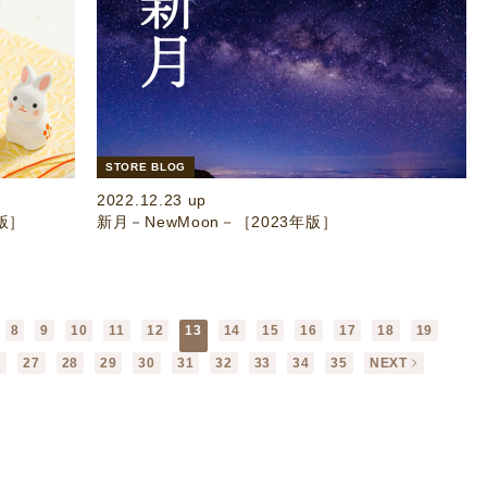
STORE BLOG
2022.12.23 up
版］
新月－NewMoon－［2023年版］
8
9
10
11
12
13
14
15
16
17
18
19
6
27
28
29
30
31
32
33
34
35
NEXT