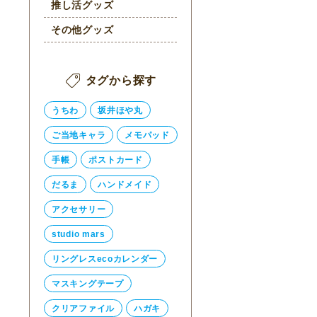
推し活グッズ
その他グッズ
タグから探す
うちわ
坂井ほや丸
ご当地キャラ
メモパッド
手帳
ポストカード
だるま
ハンドメイド
アクセサリー
studio mars
リングレスecoカレンダー
マスキングテープ
クリアファイル
ハガキ