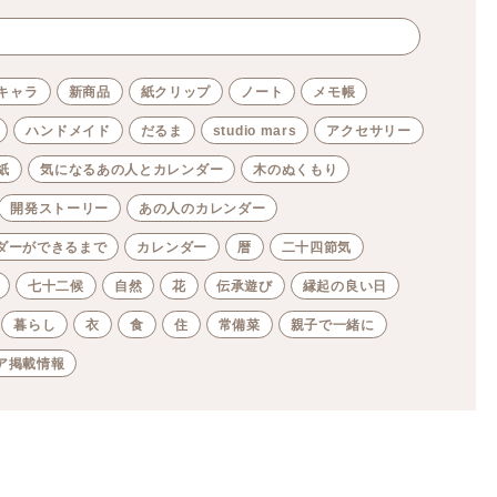
キャラ
新商品
紙クリップ
ノート
メモ帳
ハンドメイド
だるま
studio mars
アクセサリー
紙
気になるあの人とカレンダー
木のぬくもり
開発ストーリー
あの人のカレンダー
ダーができるまで
カレンダー
暦
二十四節気
七十二候
自然
花
伝承遊び
縁起の良い日
暮らし
衣
食
住
常備菜
親子で一緒に
ア掲載情報