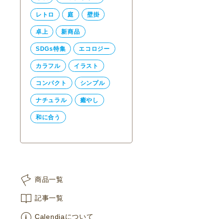
レトロ
庭
壁掛
卓上
新商品
SDGs特集
エコロジー
カラフル
イラスト
コンパクト
シンプル
ナチュラル
癒やし
和に合う
商品一覧
記事一覧
Calendiaについて