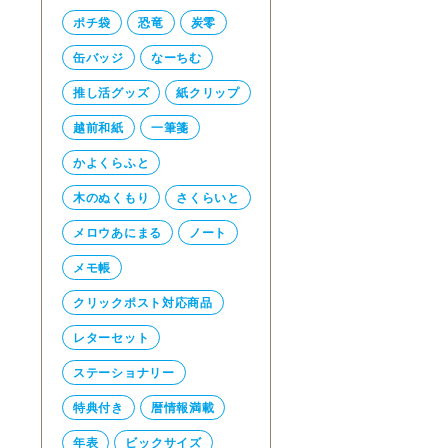
ポチ袋
恐竜
炭零
缶バッジ
なーちむ
推し活グッズ
紙クリップ
越前和紙
一筆箋
かよくらふと
木のぬくもり
さくらいと
メロウあにまる
ノート
メモ帳
クリックポスト対応商品
レターセット
ステーショナリー
特典付き
暦情報満載
年表
ビックサイズ