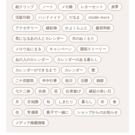
紙クリップ
ノート
メモ帳
レターセット
炭零
活版印刷
ハンドメイド
だるま
studio mars
アクセサリー
縁起物
かよくらふと
越前和紙
気になるあの人とカレンダー
木のぬくもり
メロウあにまる
キャンペーン
開発ストーリー
あの人のカレンダー
カレンダーのある暮らし
カレンダーができるまで
カレンダー
暦
二十四節気
年中行事
祝日
旧暦
雑節
七十二候
自然
花
伝承遊び
縁起の良い日
月
豆知識
旬
しきたり
暮らし
衣
食
住
常備菜
親子で一緒に
ショップからのお知らせ
メディア掲載情報