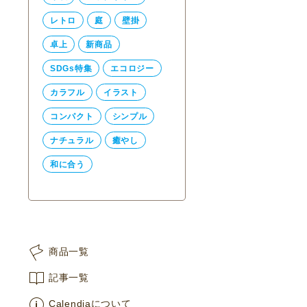
レトロ
庭
壁掛
卓上
新商品
SDGs特集
エコロジー
カラフル
イラスト
コンパクト
シンプル
ナチュラル
癒やし
和に合う
商品一覧
記事一覧
Calendiaについて