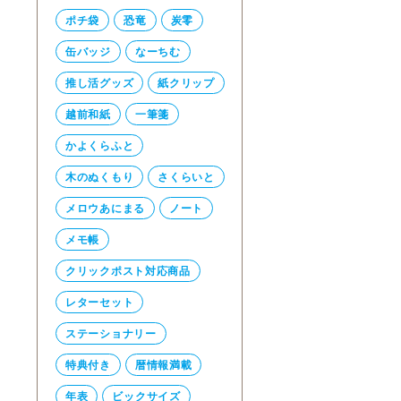
ポチ袋
恐竜
炭零
缶バッジ
なーちむ
推し活グッズ
紙クリップ
越前和紙
一筆箋
かよくらふと
木のぬくもり
さくらいと
メロウあにまる
ノート
メモ帳
クリックポスト対応商品
レターセット
ステーショナリー
特典付き
暦情報満載
年表
ビックサイズ