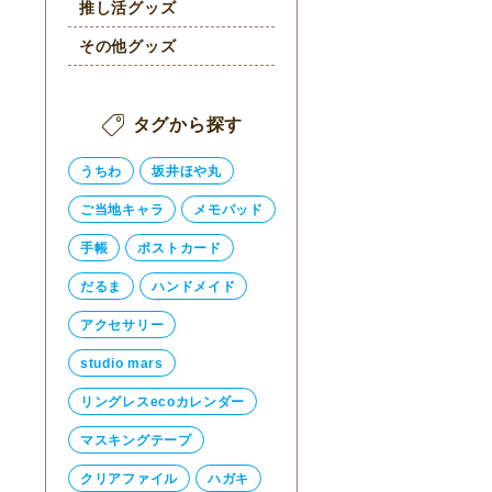
推し活グッズ
その他グッズ
タグから探す
うちわ
坂井ほや丸
ご当地キャラ
メモパッド
手帳
ポストカード
だるま
ハンドメイド
アクセサリー
studio mars
リングレスecoカレンダー
マスキングテープ
クリアファイル
ハガキ