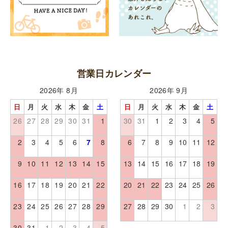
営業日カレンダー
2026年 8月
2026年 9月
日
月
火
水
木
金
土
日
月
火
水
木
金
土
26
27
28
29
30
31
1
30
31
1
2
3
4
5
2
3
4
5
6
7
8
6
7
8
9
10
11
12
9
10
11
12
13
14
15
13
14
15
16
17
18
19
16
17
18
19
20
21
22
20
21
22
23
24
25
26
23
24
25
26
27
28
29
27
28
29
30
1
2
3
30
31
1
2
3
4
5