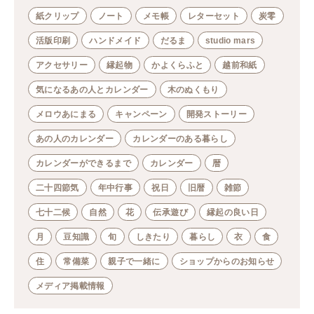
紙クリップ
ノート
メモ帳
レターセット
炭零
活版印刷
ハンドメイド
だるま
studio mars
アクセサリー
縁起物
かよくらふと
越前和紙
気になるあの人とカレンダー
木のぬくもり
メロウあにまる
キャンペーン
開発ストーリー
あの人のカレンダー
カレンダーのある暮らし
カレンダーができるまで
カレンダー
暦
二十四節気
年中行事
祝日
旧暦
雑節
七十二候
自然
花
伝承遊び
縁起の良い日
月
豆知識
旬
しきたり
暮らし
衣
食
住
常備菜
親子で一緒に
ショップからのお知らせ
メディア掲載情報