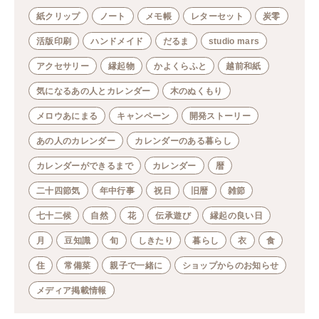
紙クリップ
ノート
メモ帳
レターセット
炭零
活版印刷
ハンドメイド
だるま
studio mars
アクセサリー
縁起物
かよくらふと
越前和紙
気になるあの人とカレンダー
木のぬくもり
メロウあにまる
キャンペーン
開発ストーリー
あの人のカレンダー
カレンダーのある暮らし
カレンダーができるまで
カレンダー
暦
二十四節気
年中行事
祝日
旧暦
雑節
七十二候
自然
花
伝承遊び
縁起の良い日
月
豆知識
旬
しきたり
暮らし
衣
食
住
常備菜
親子で一緒に
ショップからのお知らせ
メディア掲載情報