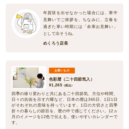
年賀状を出せなかった場合には、寒中
見舞いでご挨拶を。ちなみに、立春を
過ぎた寒い時期には「余寒お見舞い」
として出そうね。
めくろう店長
お買いもの
色彩暦（二十四節気入）
¥
1,265
（税込）
四季の移り変わりと共にある二十四節気、方位や時間、
日々の吉凶を示す六曜など、日本の暦は365日、1日1日
がそれぞれの意味を持っています。1日の大切さと四季
折々の暮らしの節目を、暦の中で感じてください。12ヵ
月のイメージを12色で伝える、使いやすいカレンダーで
す。