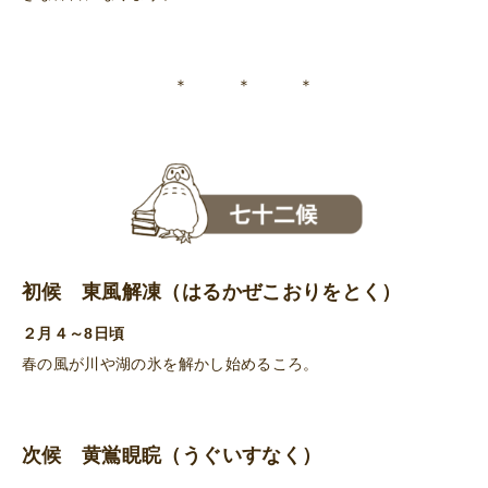
＊ ＊ ＊
初候 東風解凍（はるかぜこおりをとく）
２月４～8日頃
春の風が川や湖の氷を解かし始めるころ。
次候 黄鴬睍睆（うぐいすなく）