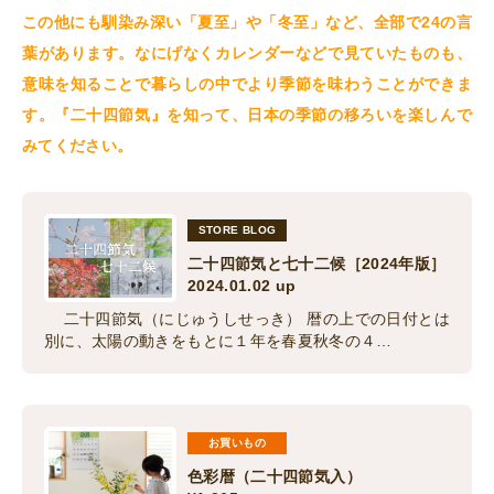
この他にも馴染み深い「夏至」や「冬至」など、全部で24の言
葉があります。なにげなくカレンダーなどで見ていたものも、
意味を知ることで暮らしの中でより季節を味わうことができま
す。『二十四節気』を知って、日本の季節の移ろいを楽しんで
みてください。
STORE BLOG
二十四節気と七十二候［2024年版］
2024.01.02 up
二十四節気（にじゅうしせっき） 暦の上での日付とは
別に、太陽の動きをもとに１年を春夏秋冬の４…
お買いもの
色彩暦（二十四節気入）