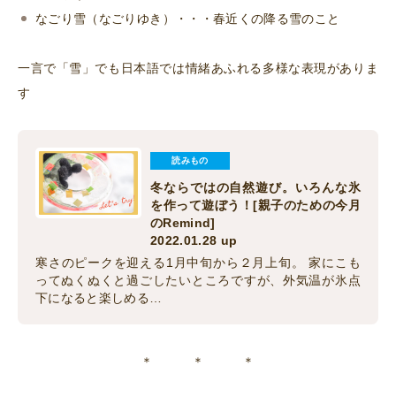
なごり雪（なごりゆき）・・・春近くの降る雪のこと
一言で「雪」でも日本語では情緒あふれる多様な表現がありま
す
読みもの
冬ならではの自然遊び。いろんな氷
を作って遊ぼう！[親子のための今月
のRemind]
2022.01.28 up
寒さのピークを迎える1月中旬から２月上旬。 家にこも
ってぬくぬくと過ごしたいところですが、外気温が氷点
下になると楽しめる…
＊ ＊ ＊