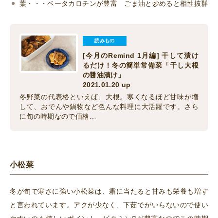
葉・・・ベータカロチンが豊富 ごま油と炒めると相性抜群
読みもの
[今月のRemind 1月編] 干して漬け
るだけ！冬の簡単常備菜「干し大根
の醤油漬け」
2021.01.20 up
冬野菜の代表格といえば、大根。寒くなるほど甘味が増
して、おでんや鍋物など色んな料理に大活躍です。さら
に旬の時期なので価格…
小松菜
冬が旬で寒さに強い小松菜は、霜に当たると甘みも栄養も増す
と言われています。アクが少なく、下茹でがいらないので使い