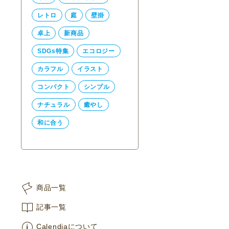
レトロ
庭
壁掛
卓上
新商品
SDGs特集
エコロジー
カラフル
イラスト
コンパクト
シンプル
ナチュラル
癒やし
和に合う
商品一覧
記事一覧
Calendiaについて