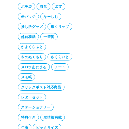
ポチ袋
恐竜
炭零
缶バッジ
なーちむ
推し活グッズ
紙クリップ
越前和紙
一筆箋
かよくらふと
木のぬくもり
さくらいと
メロウあにまる
ノート
メモ帳
クリックポスト対応商品
レターセット
ステーショナリー
特典付き
暦情報満載
年表
ビックサイズ