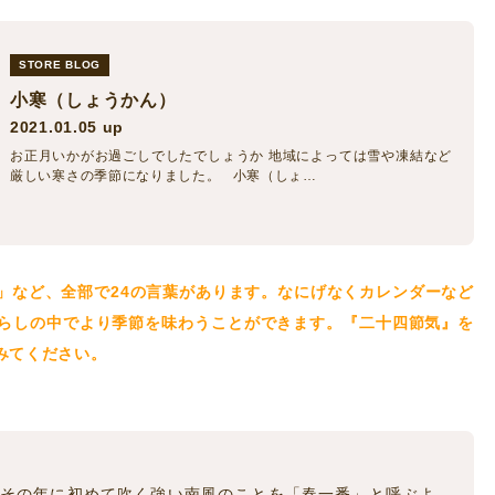
STORE BLOG
小寒（しょうかん）
2021.01.05 up
お正月いかがお過ごしでしたでしょうか 地域によっては雪や凍結など
厳しい寒さの季節になりました。 小寒（しょ…
」など、全部で24の言葉があります。なにげなくカレンダーなど
らしの中でより季節を味わうことができます。『二十四節気』を
みてください。
その年に初めて吹く強い南風のことを「春一番」と呼ぶよ。