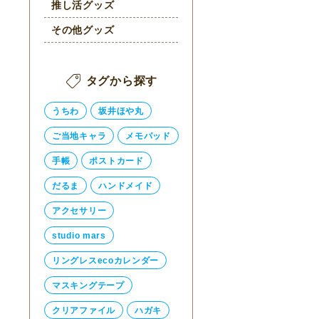
推し活グッズ
その他グッズ
タグから探す
うちわ
坂井ほや丸
ご当地キャラ
メモパッド
手帳
ポストカード
だるま
ハンドメイド
アクセサリー
studio mars
リングレスecoカレンダー
マスキングテープ
クリアファイル
ハガキ