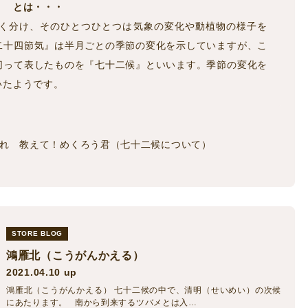
』 とは・・・
かく分け、そのひとつひとつは気象の変化や動植物の様子を
二十四節気』は半月ごとの季節の変化を示していますが、こ
切って表したものを『七十二候』といいます。季節の変化を
いたようです。
れ 教えて！めくろう君（七十二候について）
STORE BLOG
鴻雁北（こうがんかえる）
2021.04.10 up
鴻雁北（こうがんかえる） 七十二候の中で、清明（せいめい）の次候
にあたります。 南から到来するツバメとは入…