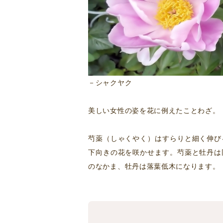
－シャクヤク
美しい女性の姿を花に例えたことわざ。
芍薬（しゃくやく）はすらりと細く伸び
下向きの花を咲かせます。芍薬と牡丹は
のなかま、牡丹は落葉低木になります。