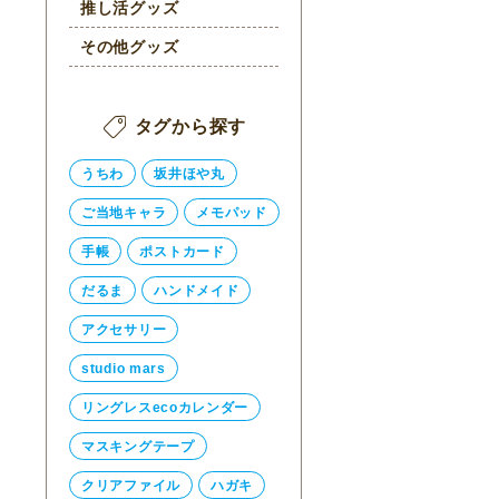
推し活グッズ
その他グッズ
タグから探す
うちわ
坂井ほや丸
ご当地キャラ
メモパッド
手帳
ポストカード
だるま
ハンドメイド
アクセサリー
studio mars
リングレスecoカレンダー
マスキングテープ
クリアファイル
ハガキ