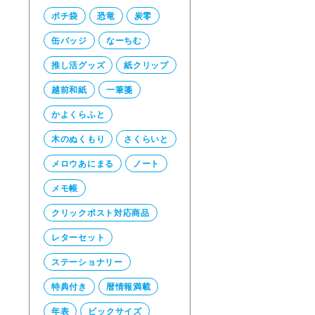
ポチ袋
恐竜
炭零
缶バッジ
なーちむ
推し活グッズ
紙クリップ
越前和紙
一筆箋
かよくらふと
木のぬくもり
さくらいと
メロウあにまる
ノート
メモ帳
クリックポスト対応商品
レターセット
ステーショナリー
特典付き
暦情報満載
年表
ビックサイズ