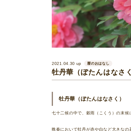
2021.04.30 up
暦のおはなし
牡丹華（ぼたんはなさ
牡丹華（ぼたんはなさく）
七十二候の中で、穀雨（こくう）の末候
晩春において牡丹が赤や白など大きなの