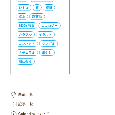
レトロ
庭
壁掛
卓上
新商品
SDGs特集
エコロジー
カラフル
イラスト
コンパクト
シンプル
ナチュラル
癒やし
和に合う
商品一覧
記事一覧
Calendiaについて