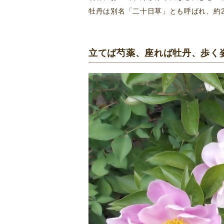
牡丹は別名「二十日草」とも呼ばれ、約
立てば芍薬、座れば牡丹、歩く