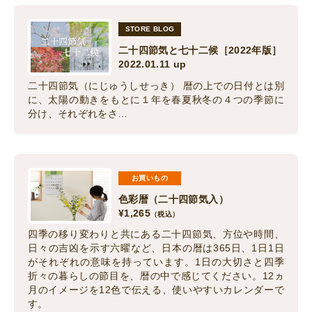
STORE BLOG
二十四節気と七十二候［2022年版］
2022.01.11 up
二十四節気（にじゅうしせっき） 暦の上での日付とは別
に、太陽の動きをもとに１年を春夏秋冬の４つの季節に
分け、それぞれをさ…
お買いもの
色彩暦（二十四節気入）
¥
1,265
（税込）
四季の移り変わりと共にある二十四節気、方位や時間、
日々の吉凶を示す六曜など、日本の暦は365日、1日1日
がそれぞれの意味を持っています。1日の大切さと四季
折々の暮らしの節目を、暦の中で感じてください。12ヵ
月のイメージを12色で伝える、使いやすいカレンダーで
す。