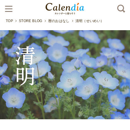
TOP
STORE BLOG
暦のおはなし
清明（せいめい）