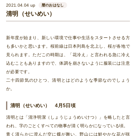
2021.04.04 up
暦のおはなし
清明（せいめい）
新年度が始まり、新しい環境で仕事や生活をスタートさせる方
も多いかと思います。桜前線は日本列島を北上し、桜が各地で
見られます。ただこの時期は、「花冷え」と言われる急に冷え
込むこともありますので、体調を崩さないように服装には注意
が必要です。
二十四節気のひとつ、清明とはどのような季節なのでしょう
か。
清明（せいめい） 4月5日頃
清明とは「清浄明潔（しょうじょうめいけつ）」を略したと言
われ、字のごとくすべての物事が清く明らかになっている頃。
青く清らかに澄んだ空に蝶が舞い、野山には鮮やかな花が咲