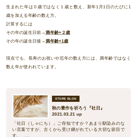
生まれた年は０歳ではなく１歳と数え、新年1月1日のたびに1
歳を加える年齢の数え方。
計算するには
その年の誕生日前→
満年齢+２歳
その年の誕生日後→
満年齢+1
歳
現在でも、長寿のお祝いや厄年の数え方には、満年齢ではなく
数え年が使われています。
STORE BLOG
秋の豊作を祈ろう『社日』
2021.03.21 up
「社日（しゃにち）」ご存知ですか？あまり馴染みのな
い言葉ですが、古くから受け継がれている大切な節目で
す。 …