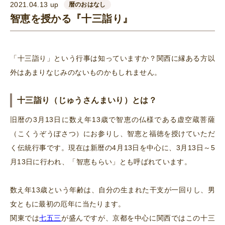
2021.04.13 up
暦のおはなし
智恵を授かる『十三詣り』
「十三詣り」という行事は知っていますか？関西に縁ある方以
外はあまりなじみのないものかもしれません。
十三詣り（じゅうさんまいり）とは？
旧暦の3月13日に数え年13歳で智恵の仏様である虚空蔵菩薩
（こくうぞうぼさつ）にお参りし、智恵と福徳を授けていただ
く伝統行事です。現在は新暦の4月13日を中心に、3月13日～5
月13日に行われ、「智恵もらい」とも呼ばれています。
数え年13歳という年齢は、自分の生まれた干支が一回りし、男
女ともに最初の厄年に当たります。
関東では
七五三
が盛んですが、京都を中心に関西ではこの十三