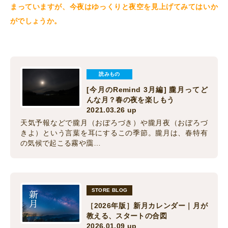
まっていますが、今夜はゆっくりと夜空を見上げてみてはいか
がでしょうか。
読みもの
[今月のRemind 3月編] 朧月ってど
んな月？春の夜を楽しもう
2021.03.26 up
天気予報などで朧月（おぼろづき）や朧月夜（おぼろづ
きよ）という言葉を耳にするこの季節。朧月は、春特有
の気候で起こる霧や靄…
STORE BLOG
［2026年版］新月カレンダー｜月が
教える、スタートの合図
2026.01.09 up