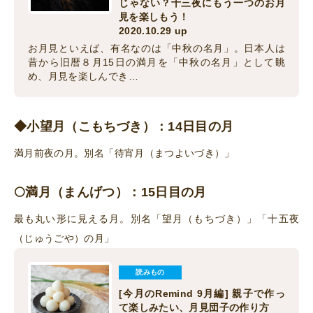
じゃない？十三夜にもう一つのお月
見を楽しもう！
2020.10.29 up
お月見といえば、有名なのは「中秋の名月」。日本人は
昔から旧暦８月15日の満月を「中秋の名月」として眺
め、月見を楽しんでき…
◆小望月
（こもちづき）：14日目の月
満月前夜の月。別名「待宵月（まつよいづき）」
🌕満月（まんげつ）：15日目の月
最も丸い形に見える月。別名「望月（もちづき）」「十五夜
（じゅうごや）の月」
読みもの
[今月のRemind 9月編] 親子で作っ
て楽しみたい、月見団子の作り方