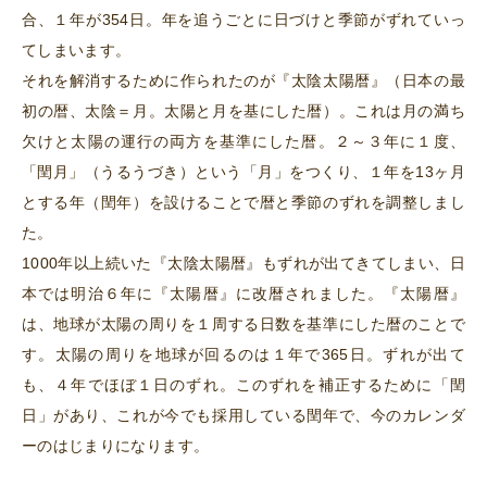
合、１年が354日。年を追うごとに日づけと季節がずれていっ
てしまいます。
それを解消するために作られたのが『太陰太陽暦』（日本の最
初の暦、太陰＝月。太陽と月を基にした暦）。これは月の満ち
欠けと太陽の運行の両方を基準にした暦。２～３年に１度、
「閏月」（うるうづき）という「月」をつくり、１年を13ヶ月
とする年（閏年）を設けることで暦と季節のずれを調整しまし
た。
1000年以上続いた『太陰太陽暦』もずれが出てきてしまい、日
本では明治６年に『太陽暦』に改暦されました。『太陽暦』
は、地球が太陽の周りを１周する日数を基準にした暦のことで
す。太陽の周りを地球が回るのは１年で365日。ずれが出て
も、４年でほぼ１日のずれ。このずれを補正するために「閏
日」があり、これが今でも採用している閏年で、今のカレンダ
ーのはじまりになります。