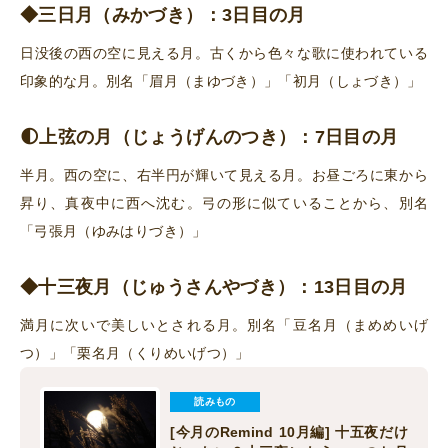
◆三日月（みかづき）
：3日目の月
日没後の西の空に見える月。古くから色々な歌に使われている
印象的な月。別名「眉月（まゆづき）」「初月（しょづき）」
🌓上弦の月（じょうげんのつき）：7日目の月
半月。西の空に、右半円が輝いて見える月。お昼ごろに東から
昇り、真夜中に西へ沈む。弓の形に似ていることから、別名
「弓張月（ゆみはりづき）」
◆十三夜月（じゅうさんやづき）：13日目の月
満月に次いで美しいとされる月。別名
「豆名月（まめめいげ
つ）」「栗名月（くりめいげつ）」
読みもの
[今月のRemind 10月編] 十五夜だけ