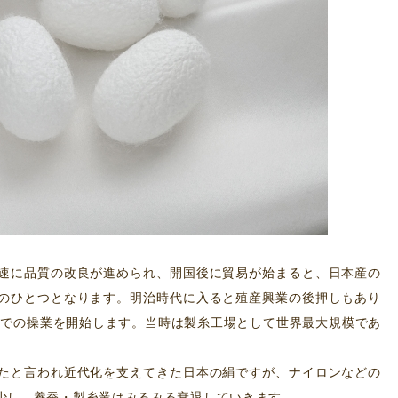
速に品質の改良が進められ、開国後に貿易が始まると、日本産の
のひとつとなります。明治時代に入ると殖産興業の後押しもあり
糸場での操業を開始します。当時は製糸工場として世界最大規模であ
たと言われ近代化を支えてきた日本の絹ですが、ナイロンなどの
少し、養蚕・製糸業はみるみる衰退していきます。