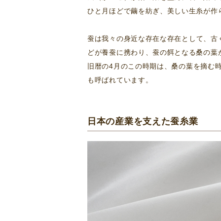
ひと月ほどで繭を紡ぎ、美しい生糸が作
蚕は我々の身近な存在な存在として、古
どが養蚕に携わり、蚕の餌となる桑の葉
旧暦の4月のこの時期は、桑の葉を摘む
も呼ばれています。
日本の産業を支えた蚕糸業