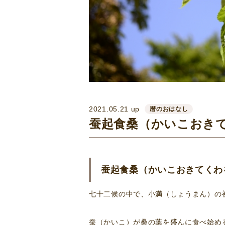
2021.05.21 up
暦のおはなし
蚕起食桑（かいこおき
蚕起食桑（かいこおきてくわ
七十二候の中で、小満（しょうまん）の
蚕（かいこ）が桑の葉を盛んに食べ始め