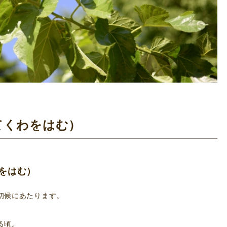
てくわをはむ）
をはむ）
初候にあたります。
る頃。