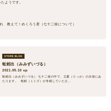
いたようです。
れ 教えて！めくろう君（七十二候について）
STORE BLOG
蚯蚓出（みみずいづる）
2021.05.10 up
蚯蚓出（みみずいづる） 七十二候の中で、立夏（りっか）の次候にあ
たります。 蚯蚓（ミミズ）が冬眠していた土…