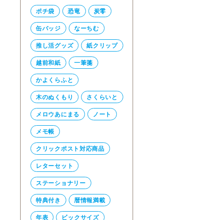
ポチ袋
恐竜
炭零
缶バッジ
なーちむ
推し活グッズ
紙クリップ
越前和紙
一筆箋
かよくらふと
木のぬくもり
さくらいと
メロウあにまる
ノート
メモ帳
クリックポスト対応商品
レターセット
ステーショナリー
特典付き
暦情報満載
年表
ビックサイズ