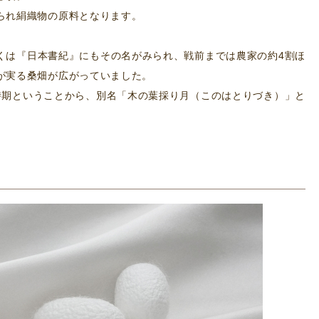
られ絹織物の原料となります。
くは『日本書紀』にもその名がみられ、戦前までは農家の約4割ほ
が実る桑畑が広がっていました。
時期ということから、別名「木の葉採り月（このはとりづき）」と