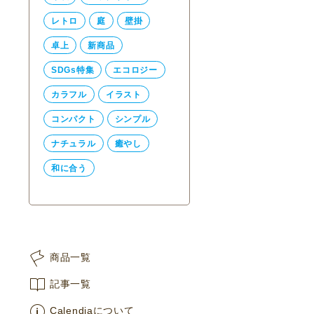
レトロ
庭
壁掛
卓上
新商品
SDGs特集
エコロジー
カラフル
イラスト
コンパクト
シンプル
ナチュラル
癒やし
和に合う
商品一覧
記事一覧
Calendiaについて