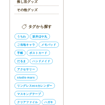
推し活グッズ
その他グッズ
タグから探す
うちわ
坂井ほや丸
ご当地キャラ
メモパッド
手帳
ポストカード
だるま
ハンドメイド
アクセサリー
studio mars
リングレスecoカレンダー
マスキングテープ
クリアファイル
ハガキ