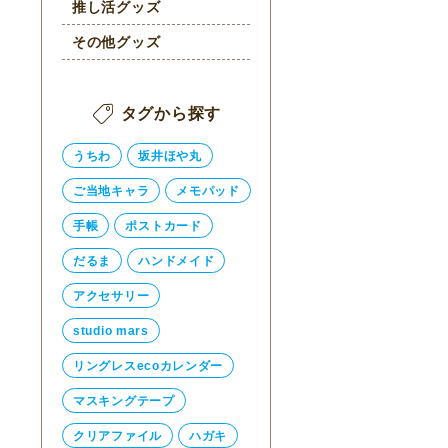
推し活グッズ
その他グッズ
タグから探す
うちわ
坂井ほや丸
ご当地キャラ
メモパッド
手帳
ポストカード
だるま
ハンドメイド
アクセサリー
studio mars
リングレスecoカレンダー
マスキングテープ
クリアファイル
ハガキ