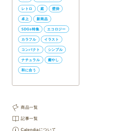
レトロ
庭
壁掛
卓上
新商品
SDGs特集
エコロジー
カラフル
イラスト
コンパクト
シンプル
ナチュラル
癒やし
和に合う
商品一覧
記事一覧
Calendiaについて