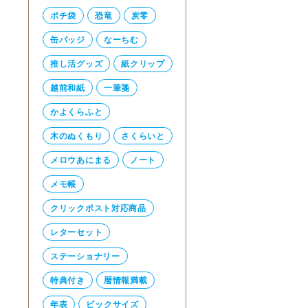
ポチ袋
恐竜
炭零
缶バッジ
なーちむ
推し活グッズ
紙クリップ
越前和紙
一筆箋
かよくらふと
木のぬくもり
さくらいと
メロウあにまる
ノート
メモ帳
クリックポスト対応商品
レターセット
ステーショナリー
特典付き
暦情報満載
年表
ビックサイズ