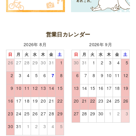
営業日カレンダー
2026年 8月
2026年 9月
日
月
火
水
木
金
土
日
月
火
水
木
金
土
26
27
28
29
30
31
1
30
31
1
2
3
4
5
2
3
4
5
6
7
8
6
7
8
9
10
11
12
9
10
11
12
13
14
15
13
14
15
16
17
18
19
16
17
18
19
20
21
22
20
21
22
23
24
25
26
23
24
25
26
27
28
29
27
28
29
30
1
2
3
30
31
1
2
3
4
5