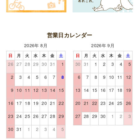
営業日カレンダー
2026年 8月
2026年 9月
日
月
火
水
木
金
土
日
月
火
水
木
金
土
26
27
28
29
30
31
1
30
31
1
2
3
4
5
2
3
4
5
6
7
8
6
7
8
9
10
11
12
9
10
11
12
13
14
15
13
14
15
16
17
18
19
16
17
18
19
20
21
22
20
21
22
23
24
25
26
23
24
25
26
27
28
29
27
28
29
30
1
2
3
30
31
1
2
3
4
5