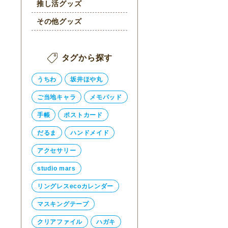
推し活グッズ
その他グッズ
タグから探す
うちわ
坂井ほや丸
ご当地キャラ
メモパッド
手帳
ポストカード
だるま
ハンドメイド
アクセサリー
studio mars
リングレスecoカレンダー
マスキングテープ
クリアファイル
ハガキ