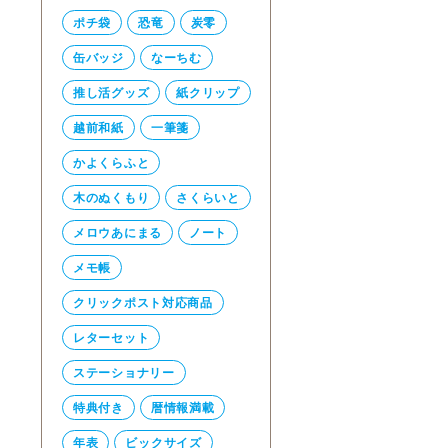
ポチ袋
恐竜
炭零
缶バッジ
なーちむ
推し活グッズ
紙クリップ
越前和紙
一筆箋
かよくらふと
木のぬくもり
さくらいと
メロウあにまる
ノート
メモ帳
クリックポスト対応商品
レターセット
ステーショナリー
特典付き
暦情報満載
年表
ビックサイズ