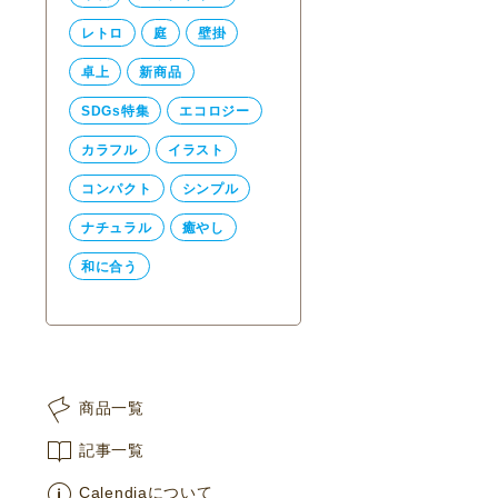
レトロ
庭
壁掛
卓上
新商品
SDGs特集
エコロジー
カラフル
イラスト
コンパクト
シンプル
ナチュラル
癒やし
和に合う
商品一覧
記事一覧
Calendiaについて