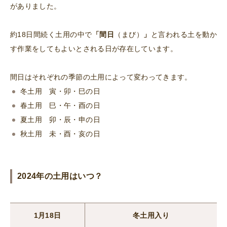
がありました。
約18日間続く土用の中で
「間日
（まび）
」
と言われる土を動か
す作業をしてもよいとされる日が存在しています。
間日はそれぞれの季節の土用によって変わってきます。
冬土用 寅・卯・巳の日
春土用 巳・午・酉の日
夏土用 卯・辰・申の日
秋土用 未・酉・亥の日
2024年の土用はいつ？
1月18日
冬土用入り