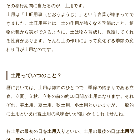
その移行期間に当たるのが、土用です。
土用は「土旺用事（どおうようじ）」という言葉が縮まってで
きました。土旺用事とは、土の作用が強くなる季節のこと。植
物の種から実ができるように、土は物を育成し、保護してくれ
る性質があります。そんな土の作用によって変化する季節の変
わり目が土用なのです。
土用っていつのこと？
暦においては、土用は雑節のひとつで、季節の始まりである立
春、立夏、立秋、立冬の前の約18日間が土用になります。それ
ぞれ、春土用、夏土用、秋土用、冬土用といいますが、一般的
に土用といえば夏土用の意味合いが強いかもしれませんね。
各土用の最初の日を
土用入り
といい、土用の最後の日は
土用明