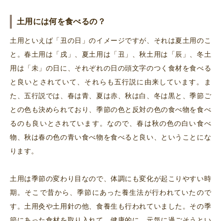
土用には何を食べるの？
土用といえば「丑の日」のイメージですが、それは夏土用のこ
と。春土用は「戌」、夏土用は「丑」、秋土用は「辰」、冬土
用は「未」の日に、それぞれの日の頭文字のつく食材を食べる
と良いとされていて、それらも五行説に由来しています。
ま
た、五行説では、春は青、夏は赤、秋は白、冬は黒と、季節ご
との色も決められており、季節の色と反対の色の食べ物を食べ
るのも良いとされています。なので、春は秋の色の白い食べ
物、秋は春の色の青い食べ物を食べると良い、ということにな
ります。
土用は季節の変わり目なので、体調にも変化が起こりやすい時
期。そこで昔から、季節にあった養生法が行われていたので
す。土用灸や土用針の他、食養生も行われていました。
その季
節にあった食材を取り入れて、健康的に、元気に過ごそうとい