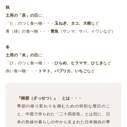
秋
土用の「辰」の日
に、
「た」のつく食べ物・・・
玉ねぎ、タコ、大根
など
青（緑）の食べ物・・・
青魚
（サンマ、サバ、イワシなど）
冬
土用の「未」の日
に、
「ひ」のつく食べ物・・・
ひらめ、ヒラマサ、ひじき
など
赤い食べ物・・・
トマト、パプリカ、いちご
など
『雑節（ざっせつ）』 とは・・・
季節の移り変わりを掴むための特別な暦日のこ
と。中国で作られた「二十四節気」とは別に、日
本の気候や暮らしの中から生まれた日本独自の季