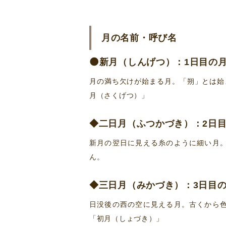
月の名前・呼び名
🌑新月（しんげつ）
：1日目の
月の満ち欠けが始まる月。「朔」とは始
月（さくげつ）」
◆
二日月（ふつかづき）
：2日
新月の翌日に見える糸のように細い月
ん。
◆三日月（みかづき）
：3日目
日没後の西の空に見える月。古くから
「初月（しょづき）」