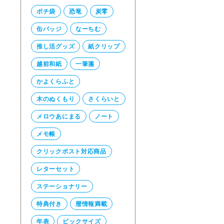
ポチ袋
恐竜
炭零
缶バッジ
なーちむ
推し活グッズ
紙クリップ
越前和紙
一筆箋
かよくらふと
木のぬくもり
さくらいと
メロウあにまる
ノート
メモ帳
クリックポスト対応商品
レターセット
ステーショナリー
特典付き
暦情報満載
年表
ビックサイズ