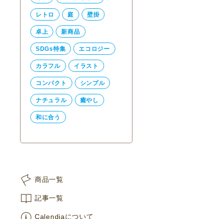
レトロ
庭
壁掛
卓上
新商品
SDGs特集
エコロジー
カラフル
イラスト
コンパクト
シンプル
ナチュラル
癒やし
和に合う
商品一覧
記事一覧
Calendiaについて