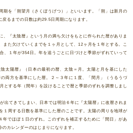
周期を「朔望月（さくぼうげつ）」といいます。「朔」は新月の
戻るまでの日数は約29.5日周期になります。
に、『太陰暦』という月の満ち欠けをもとに作られた暦がありま
、また欠けていくまでを１ヶ月として、12ヶ月を１年とする。こ
場合、１年が354日。年を追うごとに日づけと季節がずれていって
太陰太陽暦』（日本の最初の暦、太陰＝月。太陽と月を基にした
行の両方を基準にした暦。２～３年に１度、「閏月」（うるうづ
ヶ月とする年（閏年）を設けることで暦と季節のずれを調整しまし
ずれが出てきてしまい、日本では明治６年に『太陽暦』に改暦されま
を１周する日数を基準にした暦のことです。太陽の周りを地球が
、４年でほぼ１日のずれ。このずれを補正するために「閏日」があ
今のカレンダーのはじまりになります。