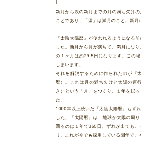
新月から次の新月までの月の満ち欠けの
ことであり、「望」は満月のこと。新月に
『太陰太陽暦』が使われるようになる前
した。新月から月が満ちて、満月になり
の１ヶ月は約29.5日になります。この
しまいます。
それを解消するために作られたのが『
暦）。これは月の満ち欠けと太陽の運
き）という「月」をつくり、１年を13
た。
1000年以上続いた『太陰太陽暦』も
した。『太陽暦』は、地球が太陽の周り
回るのは１年で365日。ずれが出ても
り、これが今でも採用している閏年で、