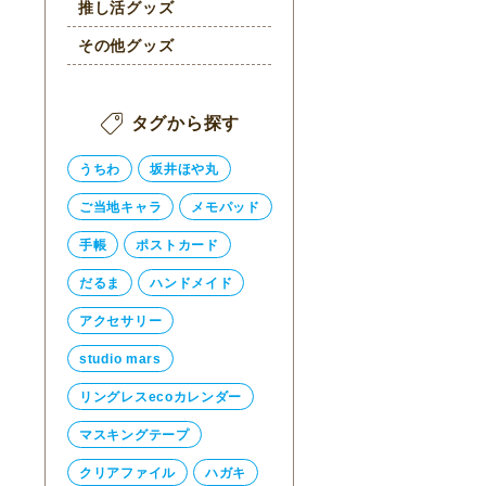
推し活グッズ
その他グッズ
タグから探す
うちわ
坂井ほや丸
ご当地キャラ
メモパッド
手帳
ポストカード
だるま
ハンドメイド
アクセサリー
studio mars
リングレスecoカレンダー
マスキングテープ
クリアファイル
ハガキ