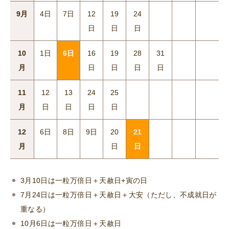
9月
4日
7日
12
19
24
日
日
日
10
1日
6日
16
19
28
31
月
日
日
日
日
11
12
13
24
25
月
日
日
日
日
12
6日
8日
9日
20
21
月
日
日
3月10日は一粒万倍日＋天赦日+寅の日
7月24日は一粒万倍日＋天赦日＋大安（ただし、不成就日が
重なる）
10月6日は一粒万倍日＋天赦日