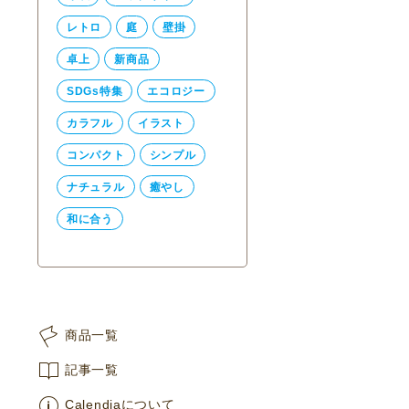
レトロ
庭
壁掛
卓上
新商品
SDGs特集
エコロジー
カラフル
イラスト
コンパクト
シンプル
ナチュラル
癒やし
和に合う
商品一覧
記事一覧
Calendiaについて