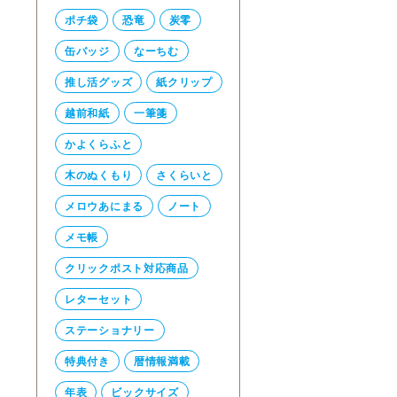
ポチ袋
恐竜
炭零
缶バッジ
なーちむ
推し活グッズ
紙クリップ
越前和紙
一筆箋
かよくらふと
木のぬくもり
さくらいと
メロウあにまる
ノート
メモ帳
クリックポスト対応商品
レターセット
ステーショナリー
特典付き
暦情報満載
年表
ビックサイズ