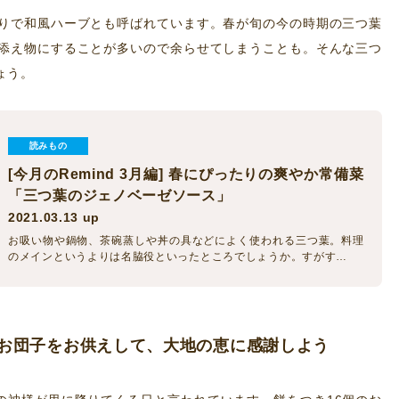
りで和風ハーブとも呼ばれています。春が旬の今の時期の三つ葉
添え物にすることが多いので余らせてしまうことも。そんな三つ
ょう。
読みもの
[今月のRemind 3月編] 春にぴったりの爽やか常備菜
「三つ葉のジェノベーゼソース」
2021.03.13 up
お吸い物や鍋物、茶碗蒸しや丼の具などによく使われる三つ葉。料理
のメインというよりは名脇役といったところでしょうか。すがす…
お団子をお供えして、大地の恵に感謝しよう