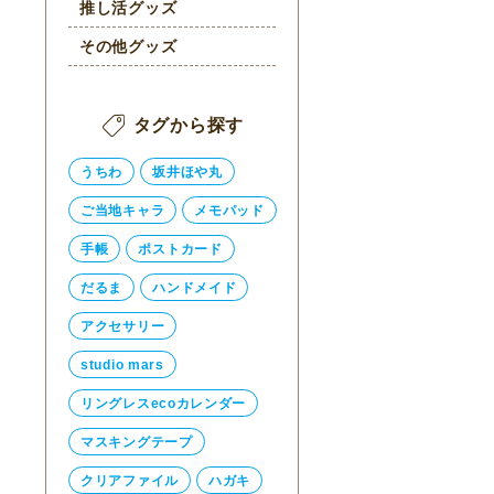
推し活グッズ
その他グッズ
タグから探す
うちわ
坂井ほや丸
ご当地キャラ
メモパッド
手帳
ポストカード
だるま
ハンドメイド
アクセサリー
studio mars
リングレスecoカレンダー
マスキングテープ
クリアファイル
ハガキ