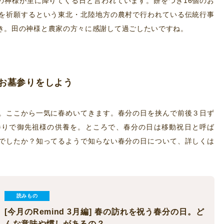
田の神様が里に降りてくる日と言われています。餅をつき16個のお
を祈願するという東北・北陸地方の農村で行われている伝統行事
き。田の神様と農家の方々に感謝して過ごしたいですね。
お墓参りをしよう
。ここから一気に春めいてきます。春分の日を挟んで前後３日ず
参りで御先祖様の供養を。ところで、春分の日は移動祝日と呼ば
でしたか？知ってるようで知らない春分の日について、詳しくは
読みもの
[今月のRemind 3月編] 春の訪れを祝う春分の日。ど
んな意味や慣しがあるの？