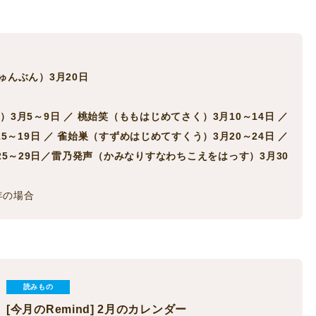
ゅんぶん）3月20日
月5～9日 ／ 桃始笑（ももはじめてさく）3月10～14日 ／
～19日 ／ 雀始巣（すずめはじめてすくう）3月20～24日 ／
5～29日／雷乃発声（かみなりすなわちこえをはっす）3月30
年の場合
読みもの
[今月のRemind] 2月のカレンダー