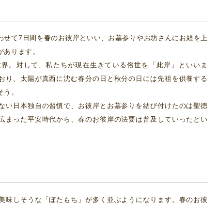
わせて7日間を春のお彼岸といい、お墓参りやお坊さんにお経を上
があります。
世界。対して、私たちが現在生きている俗世を「此岸」といいま
おり、太陽が真西に沈む春分の日と秋分の日には先祖を供養する
そう。
ない日本独自の習慣で、お彼岸とお墓参りを結び付けたのは聖徳
広まった平安時代から、春のお彼岸の法要は普及していったとい
美味しそうな「ぼたもち」が多く並ぶようになります。春のお彼