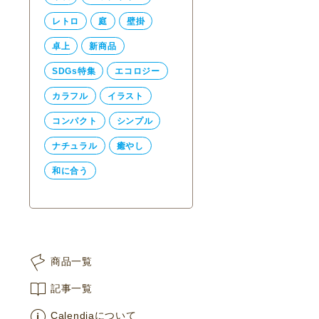
レトロ
庭
壁掛
卓上
新商品
SDGs特集
エコロジー
カラフル
イラスト
コンパクト
シンプル
ナチュラル
癒やし
和に合う
商品一覧
記事一覧
Calendiaについて