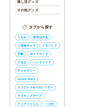
推し活グッズ
その他グッズ
タグから探す
うちわ
坂井ほや丸
ご当地キャラ
メモパッド
手帳
ポストカード
だるま
ハンドメイド
アクセサリー
studio mars
リングレスecoカレンダー
マスキングテープ
クリアファイル
ハガキ