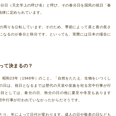
春分日（天文学上の呼び名）と呼び、その春分日を国民の祝日「春
法律に定められています。
太陽の周りを公転しています。そのため、季節によって昼と夜の長さ
になるのが春分と秋分です。といっても、実際には日本の場合に
って決まるの？
昭和23年（1948年）のこと。「自然をたたえ、生物をいつくし
の日は、祝日となるまでは歴代の天皇や皇族を祀る宮中行事が行
節目としては、春分の日、秋分の日の他に夏至や冬至もあります
宮中行事が行われていなかったからだそうです。
たり、年によって日付が変わります。成人の日や敬老の日なども