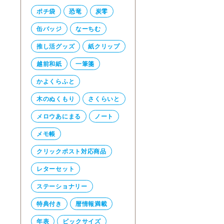
ポチ袋
恐竜
炭零
缶バッジ
なーちむ
推し活グッズ
紙クリップ
越前和紙
一筆箋
かよくらふと
木のぬくもり
さくらいと
メロウあにまる
ノート
メモ帳
クリックポスト対応商品
レターセット
ステーショナリー
特典付き
暦情報満載
年表
ビックサイズ