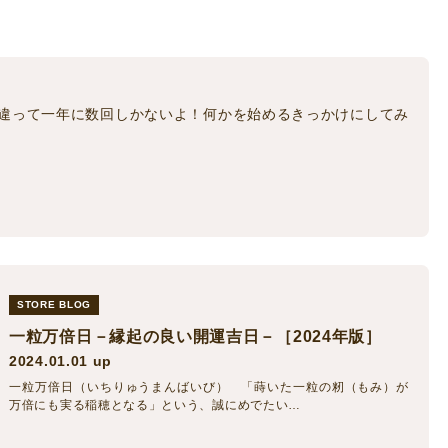
違って一年に数回しかないよ！何かを始めるきっかけにしてみ
STORE BLOG
一粒万倍日－縁起の良い開運吉日－［2024年版］
2024.01.01 up
一粒万倍日（いちりゅうまんばいび） 「蒔いた一粒の籾（もみ）が
万倍にも実る稲穂となる」という、誠にめでたい…