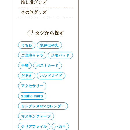
推し活グッズ
その他グッズ
タグから探す
うちわ
坂井ほや丸
ご当地キャラ
メモパッド
手帳
ポストカード
だるま
ハンドメイド
アクセサリー
studio mars
リングレスecoカレンダー
マスキングテープ
クリアファイル
ハガキ