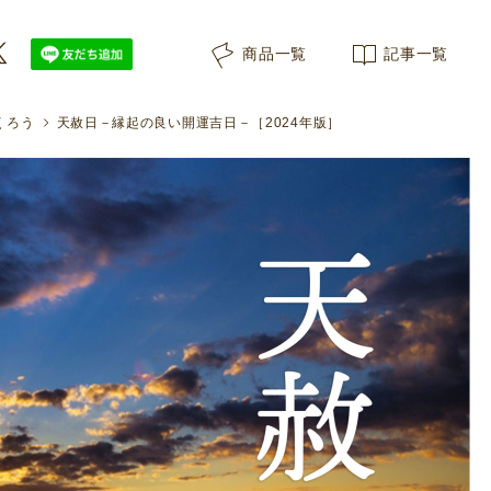
商品一覧
記事一覧
くろう
天赦日－縁起の良い開運吉日－［2024年版］