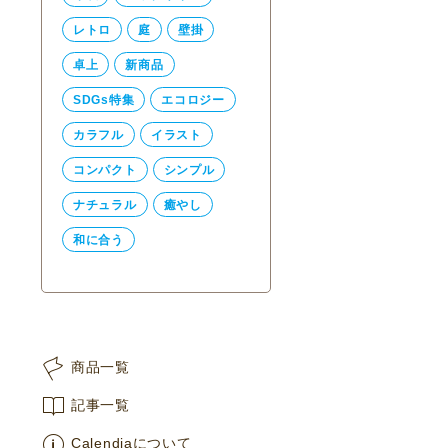
レトロ
庭
壁掛
卓上
新商品
SDGs特集
エコロジー
カラフル
イラスト
コンパクト
シンプル
ナチュラル
癒やし
和に合う
商品一覧
記事一覧
Calendiaについて