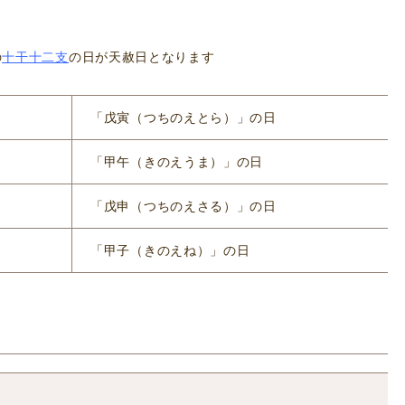
の
十干十二支
の日が天赦日となります
「戊寅（つちのえとら）」の日
「甲午（きのえうま）」の日
「戊申（つちのえさる）」の日
「甲子（きのえね）」の日