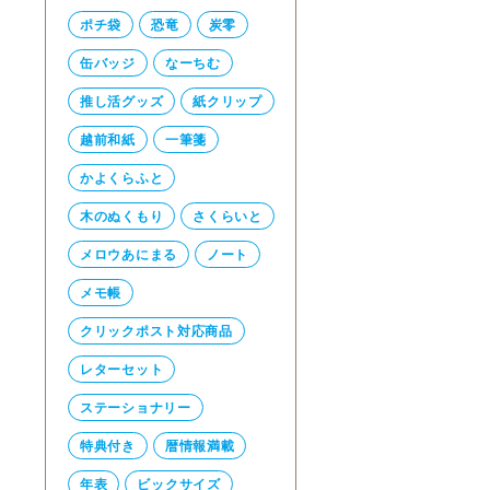
ポチ袋
恐竜
炭零
缶バッジ
なーちむ
推し活グッズ
紙クリップ
越前和紙
一筆箋
かよくらふと
木のぬくもり
さくらいと
メロウあにまる
ノート
メモ帳
クリックポスト対応商品
レターセット
ステーショナリー
特典付き
暦情報満載
年表
ビックサイズ