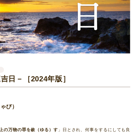
う
吉日－［2024年版］
しゃび）
上の万物の罪を赦（ゆる）す
」日とされ、何事をするにしても良