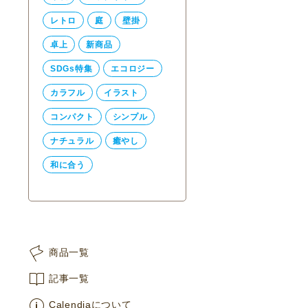
レトロ
庭
壁掛
卓上
新商品
SDGs特集
エコロジー
カラフル
イラスト
コンパクト
シンプル
ナチュラル
癒やし
和に合う
商品一覧
記事一覧
Calendiaについて