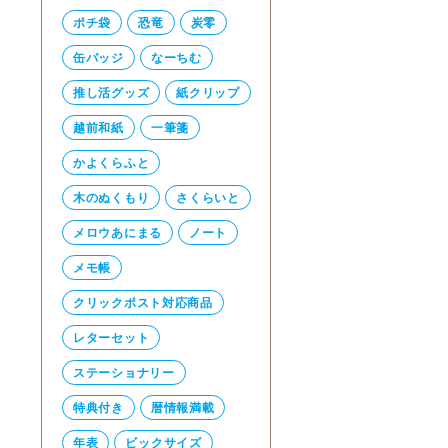
ポチ袋
恐竜
炭零
缶バッジ
なーちむ
推し活グッズ
紙クリップ
越前和紙
一筆箋
かよくらふと
木のぬくもり
さくらいと
メロウあにまる
ノート
メモ帳
クリックポスト対応商品
レターセット
ステーショナリー
特典付き
暦情報満載
年表
ビックサイズ