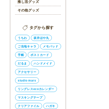
推し活グッズ
その他グッズ
タグから探す
うちわ
坂井ほや丸
ご当地キャラ
メモパッド
手帳
ポストカード
だるま
ハンドメイド
アクセサリー
studio mars
リングレスecoカレンダー
マスキングテープ
クリアファイル
ハガキ