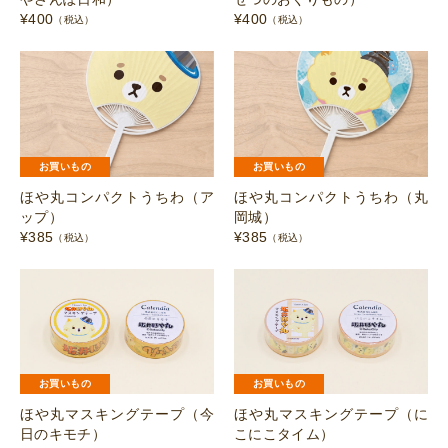
¥
400
¥
400
（税込）
（税込）
お買いもの
お買いもの
ほや丸コンパクトうちわ（ア
ほや丸コンパクトうちわ（丸
ップ）
岡城）
¥
385
¥
385
（税込）
（税込）
お買いもの
お買いもの
ほや丸マスキングテープ（今
ほや丸マスキングテープ（に
日のキモチ）
こにこタイム）