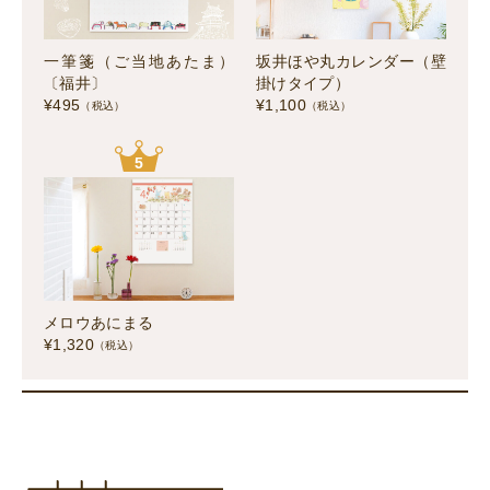
一筆箋（ご当地あたま）
坂井ほや丸カレンダー（壁
〔福井〕
掛けタイプ）
¥
495
¥
1,100
（税込）
（税込）
5
メロウあにまる
¥
1,320
（税込）