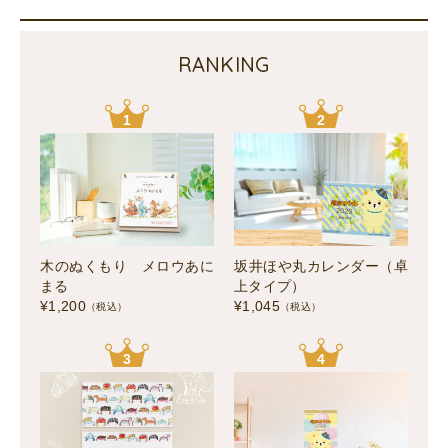
RANKING
1
2
木のぬくもり メロウあに
坂井ほや丸カレンダー（卓
まる
上タイプ）
¥
1,200
¥
1,045
（税込）
（税込）
3
4