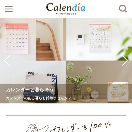
カレンダーと暮らそう
坂井ほや丸シリーズ
メロウあにまる
かよくらふと
studio mars
木のぬくもりクラフトメモ
色彩暦（二十四節気入）
シンプル文字月表
ハーモニーカラーデスク
カレンダーのある暮らし始めませんか？
坂井市らしさ、かがやく。公式キャラクター
「ほんわかした気持ち」になれる文具・雑貨シリーズ
ほんのひととき気持ちがゆるむような、楽しくなるようなイラスト
越前和紙の質感を残した彩り豊かなアクセサリー
ナチュラルなお部屋に優しく馴染む木製卓上カレンダー
一年を色彩豊かに彩る二十四節気入りカレンダー
サイズもデザインも、暮らしにちょうどいい
“襲（かさね）の色目”が暮らしのアクセント