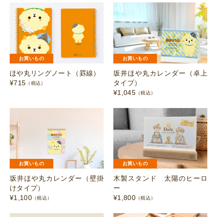
お買いもの
お買いもの
ほや丸リングノート（罫線）
坂井ほや丸カレンダー（卓上
¥
715
タイプ）
（税込）
¥
1,045
（税込）
お買いもの
お買いもの
坂井ほや丸カレンダー（壁掛
木製スタンド 太陽のヒーロ
けタイプ）
ー
¥
1,100
¥
1,800
（税込）
（税込）