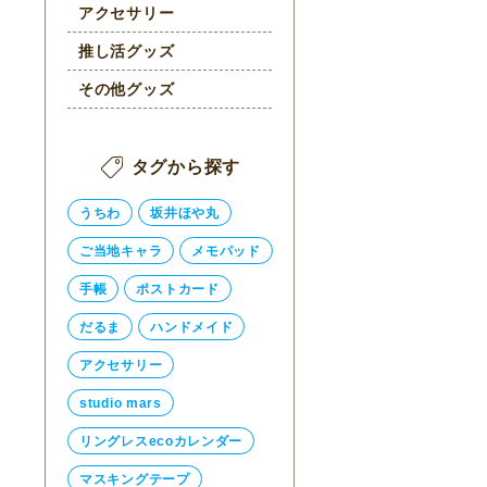
アクセサリー
推し活グッズ
その他グッズ
タグから探す
うちわ
坂井ほや丸
ご当地キャラ
メモパッド
手帳
ポストカード
だるま
ハンドメイド
アクセサリー
studio mars
リングレスecoカレンダー
マスキングテープ