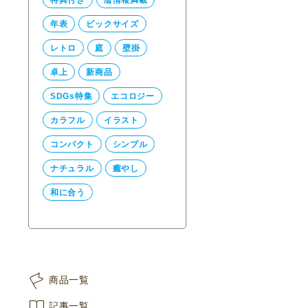
年表
ビックサイズ
レトロ
庭
壁掛
卓上
新商品
SDGs特集
エコロジー
カラフル
イラスト
コンパクト
シンプル
ナチュラル
癒やし
和に合う
商品一覧
記事一覧