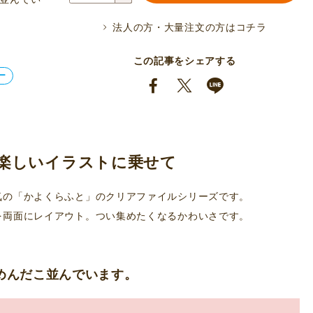
リ
法人の方・大量注文の方はコチラ
ア
フ
この記事をシェアする
ァ
ー
イ
ル
（め
ん
楽しいイラストに乗せて
だ
こ）
気の「かよくらふと」のクリアファイルシリーズです。
個
を両面にレイアウト。つい集めたくなるかわいさです。
めんだこ並んでいます。