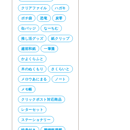
クリアファイル
ハガキ
ポチ袋
恐竜
炭零
缶バッジ
なーちむ
推し活グッズ
紙クリップ
越前和紙
一筆箋
かよくらふと
木のぬくもり
さくらいと
メロウあにまる
ノート
メモ帳
クリックポスト対応商品
レターセット
ステーショナリー
特典付き
暦情報満載