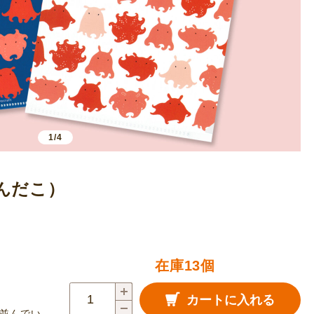
1/4
んだこ）
在庫13個
A5
カートに入れる
ク
並んでい