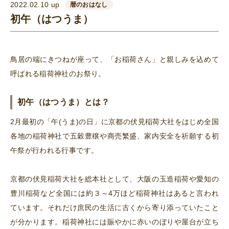
2022.02.10 up
暦のおはなし
初午（はつうま）
鳥居の端にきつねが座って、「お稲荷さん」と親しみを込めて
呼ばれる稲荷神社のお祭り。
初午（はつうま）とは？
2月最初の「午(うま)の日」に京都の伏見稲荷大社をはじめ全国
各地の稲荷神社で五穀豊穣や商売繁盛、家内安全を祈願する初
午祭が行われる行事です。
京都の伏見稲荷大社を総本社として、大阪の玉造稲荷や愛知の
豊川稲荷など全国には約３～4万ほど稲荷神社はあると言われ
ています。それだけ庶民の生活に古くから寄り添っていたこと
が分かります。稲荷神社には賑やかに赤いのぼりや屋台が立ち