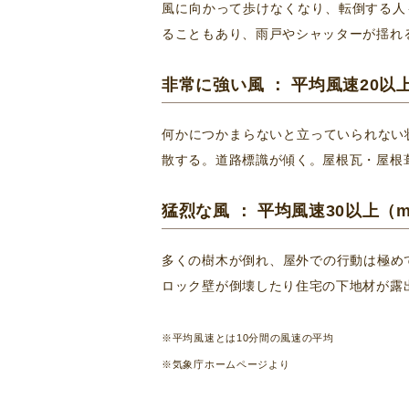
風に向かって歩けなくなり、転倒する人
ることもあり、雨戸やシャッターが揺れ
非常に強い風 ： 平均風速20以上
何かにつかまらないと立っていられない
散する。道路標識が傾く。屋根瓦・屋根
猛烈な風 ： 平均風速30以上（m
多くの樹木が倒れ、屋外での行動は極め
ロック壁が倒壊したり住宅の下地材が露
※平均風速とは10分間の風速の平均
※気象庁ホームページより