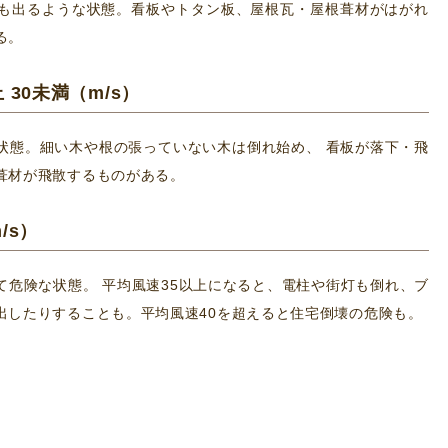
も出るような状態。看板やトタン板、屋根瓦・屋根葺材がはがれ
る。
 30未満（m/s）
状態。細い木や根の張っていない木は倒れ始め、 看板が落下・飛
葺材が飛散するものがある。
/s）
て危険な状態。 平均風速35以上になると、電柱や街灯も倒れ、ブ
出したりすることも。平均風速40を超えると住宅倒壊の危険も。