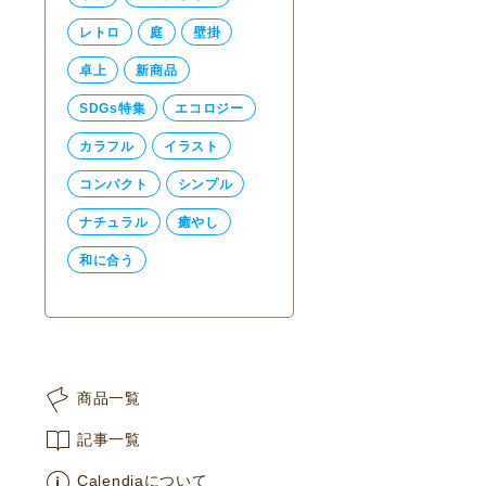
レトロ
庭
壁掛
卓上
新商品
SDGs特集
エコロジー
カラフル
イラスト
コンパクト
シンプル
ナチュラル
癒やし
和に合う
商品一覧
記事一覧
Calendiaについて