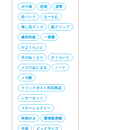
ポチ袋
恐竜
炭零
缶バッジ
なーちむ
推し活グッズ
紙クリップ
越前和紙
一筆箋
かよくらふと
木のぬくもり
さくらいと
メロウあにまる
ノート
メモ帳
クリックポスト対応商品
レターセット
ステーショナリー
特典付き
暦情報満載
年表
ビックサイズ