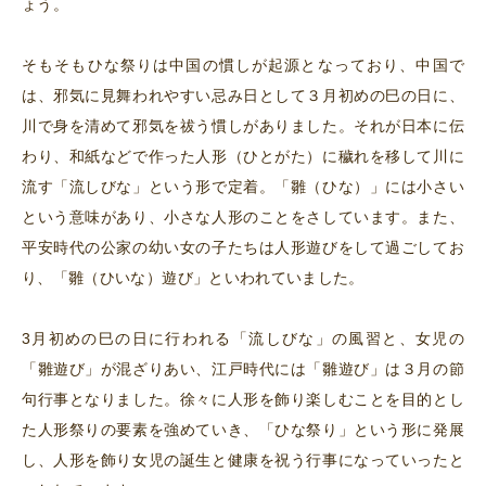
ょう。
そもそもひな祭りは中国の慣しが起源となっており、中国で
は、邪気に見舞われやすい忌み日として３月初めの巳の日に、
川で身を清めて邪気を祓う慣しがありました。それが日本に伝
わり、和紙などで作った人形（ひとがた）に穢れを移して川に
流す「流しびな」という形で定着。「雛（ひな）」には小さい
という意味があり、小さな人形のことをさしています。また、
平安時代の公家の幼い女の子たちは人形遊びをして過ごしてお
り、「雛（ひいな）遊び」といわれていました。
3月初めの巳の日に行われる「流しびな」の風習と、女児の
「雛遊び」が混ざりあい、江戸時代には「雛遊び」は３月の節
句行事となりました。徐々に人形を飾り楽しむことを目的とし
た人形祭りの要素を強めていき、「ひな祭り」という形に発展
し、人形を飾り女児の誕生と健康を祝う行事になっていったと