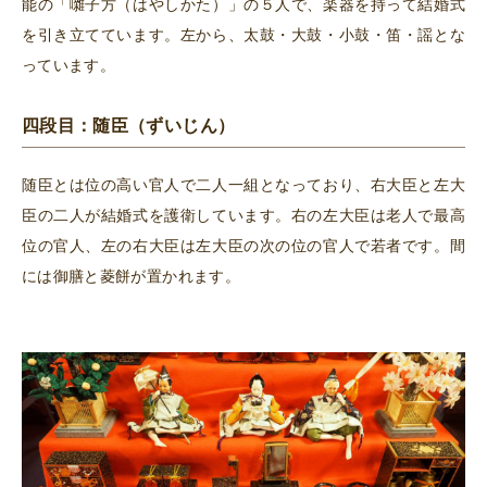
能の「囃子方（はやしかた）」の５人で、楽器を持って結婚式
を引き立てています。左から、太鼓・大鼓・小鼓・笛・謡とな
っています。
四段目：随臣（ずいじん）
随臣とは位の高い官人で二人一組となっており、右大臣と左大
臣の二人が結婚式を護衛しています。右の左大臣は老人で最高
位の官人、左の右大臣は左大臣の次の位の官人で若者です。間
には御膳と菱餅が置かれます。