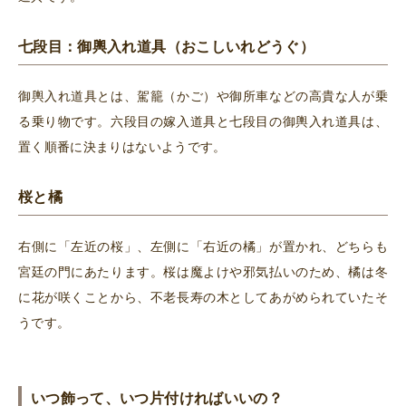
七段目：御輿入れ道具（おこしいれどうぐ
）
御輿入れ道具とは、駕籠（かご）や御所車などの高貴な人が乗
る乗り物です。六段目の嫁入道具と七段目の御輿入れ道具は、
置く順番に決まりはないようです。
桜と橘
右側に「左近の桜」、左側に「右近の橘」が置かれ、どちらも
宮廷の門にあたります。桜は魔よけや邪気払いのため、橘は冬
に花が咲くことから、不老長寿の木としてあがめられていたそ
うです。
いつ飾って、いつ片付ければいいの？