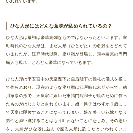
いわれています。
ひな人形にはどんな意味が込められているの？
ひな人形は最初は豪華絢爛なものではなかったといいます。室
町時代のひな人形は、まだ人形（ひとがた）の名残をとどめて
いましたが、江戸時代以降、座り雛が登場し、頭や装束の専門
職人も現れ、どんどん豪華になっていきます。
ひな人形は平安宮中の天皇陛下と皇后陛下の婚礼の儀式を模し
て作られおり、現在のような座り雛は江戸時代末期からで、徳
川家康の孫で、天皇家に嫁いだ東福門院和子が娘のために作っ
たものがはじまりとされています。娘・興子はわずか６歳にし
て天皇に即位することになってしまい、娘が美しい花嫁となり
男性と添い遂げることはもう叶わないことに悲しみ、その思い
を、夫婦がひな段に並んで座る人形に託したといわれていま