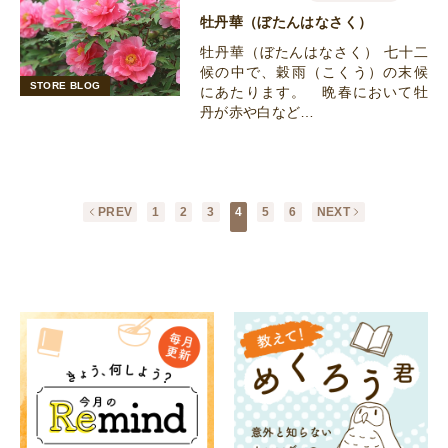
牡丹華（ぼたんはなさく）
牡丹華（ぼたんはなさく） 七十二
候の中で、穀雨（こくう）の末候
STORE BLOG
にあたります。 晩春において牡
丹が赤や白など…
PREV
1
2
3
4
5
6
NEXT