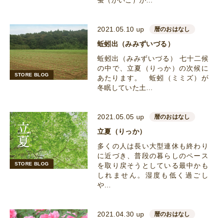
蚕（かいこ）が…
2021.05.10 up
暦のおはなし
蚯蚓出（みみずいづる）
蚯蚓出（みみずいづる） 七十二候
の中で、立夏（りっか）の次候に
STORE BLOG
あたります。 蚯蚓（ミミズ）が
冬眠していた土…
2021.05.05 up
暦のおはなし
立夏（りっか）
多くの人は長い大型連休も終わり
に近づき、普段の暮らしのペース
STORE BLOG
を取り戻そうとしている最中かも
しれません。湿度も低く過ごし
や…
2021.04.30 up
暦のおはなし