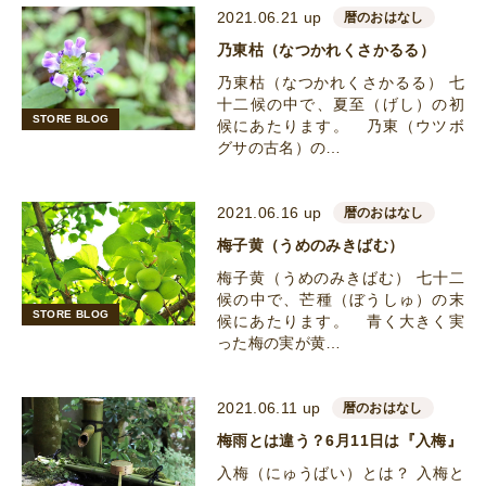
2021.06.21 up
暦のおはなし
乃東枯（なつかれくさかるる）
乃東枯（なつかれくさかるる） 七
十二候の中で、夏至（げし）の初
STORE BLOG
候にあたります。 乃東（ウツボ
グサの古名）の…
2021.06.16 up
暦のおはなし
梅子黄（うめのみきばむ）
梅子黄（うめのみきばむ） 七十二
候の中で、芒種（ぼうしゅ）の末
STORE BLOG
候にあたります。 青く大きく実
った梅の実が黄…
2021.06.11 up
暦のおはなし
梅雨とは違う？6月11日は『入梅』
入梅（にゅうばい）とは？ 入梅と