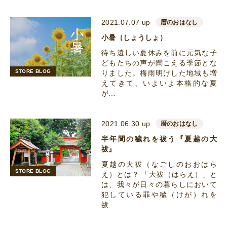
2021.07.07 up
暦のおはなし
小暑（しょうしょ）
待ち遠しい夏休みを前に元気な子
どもたちの声が聞こえる季節とな
STORE BLOG
りました。梅雨明けした地域も増
えてきて、いよいよ本格的な夏
が…
2021.06.30 up
暦のおはなし
半年間の穢れを祓う『夏越の大
祓』
夏越の大祓（なごしのおおはら
STORE BLOG
え）とは？ 「大祓（はらえ）」と
は、我々が日々の暮らしにおいて
犯している罪や穢（けが）れを
祓…