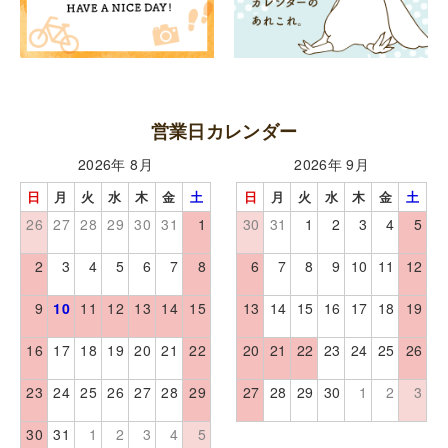
営業日カレンダー
2026年 8月
2026年 9月
日
月
火
水
木
金
土
日
月
火
水
木
金
土
26
27
28
29
30
31
1
30
31
1
2
3
4
5
2
3
4
5
6
7
8
6
7
8
9
10
11
12
9
10
11
12
13
14
15
13
14
15
16
17
18
19
16
17
18
19
20
21
22
20
21
22
23
24
25
26
23
24
25
26
27
28
29
27
28
29
30
1
2
3
30
31
1
2
3
4
5