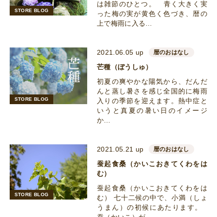
は雑節のひとつ。 青く大きく実
STORE BLOG
った梅の実が黄色く色づき、暦の
上で梅雨に入る…
2021.06.05 up
暦のおはなし
芒種（ぼうしゅ）
初夏の爽やかな陽気から、だんだ
んと蒸し暑さを感じ全国的に梅雨
STORE BLOG
入りの季節を迎えます。熱中症と
いうと真夏の暑い日のイメージ
か…
2021.05.21 up
暦のおはなし
蚕起食桑（かいこおきてくわをは
む）
蚕起食桑（かいこおきてくわをは
STORE BLOG
む） 七十二候の中で、小満（しょ
うまん）の初候にあたります。