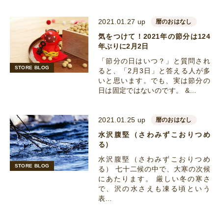
2021.01.27 up
暦のおはなし
気をつけて！2021年の節分は124
年ぶりに2月2日
「節分の日はいつ？」と質問され
STORE BLOG
ると、「2月3日」と答える人が多
いと思います。でも、実は節分の
日は固定ではないのです。 &…
2021.01.25 up
暦のおはなし
水沢腹堅（さわみずこおりつめ
る）
水沢腹堅（さわみずこおりつめ
STORE BLOG
る） 七十二候の中で、大寒の次候
にあたります。 厳しい冬の寒さ
で、沢の水さえも凍る頃という
表…