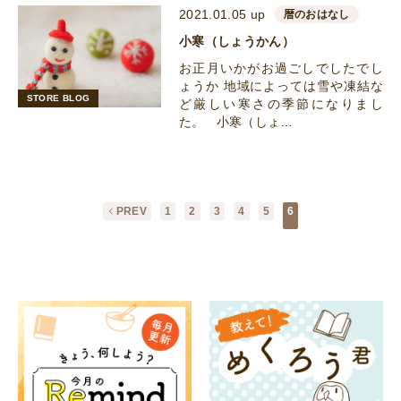
2021.01.05 up
暦のおはなし
小寒（しょうかん）
お正月いかがお過ごしでしたでし
ょうか 地域によっては雪や凍結な
STORE BLOG
ど厳しい寒さの季節になりまし
た。 小寒（しょ…
PREV
1
2
3
4
5
6