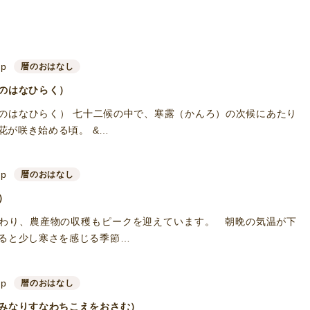
up
暦のおはなし
のはなひらく）
のはなひらく） 七十二候の中で、寒露（かんろ）の次候にあたり
花が咲き始める頃。 &…
up
暦のおはなし
）
わり、農産物の収穫もピークを迎えています。 朝晩の気温が下
ると少し寒さを感じる季節…
up
暦のおはなし
みなりすなわちこえをおさむ）