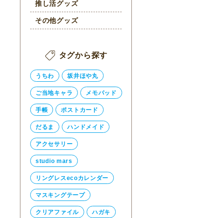
推し活グッズ
その他グッズ
タグから探す
うちわ
坂井ほや丸
ご当地キャラ
メモパッド
手帳
ポストカード
だるま
ハンドメイド
アクセサリー
studio mars
リングレスecoカレンダー
マスキングテープ
クリアファイル
ハガキ