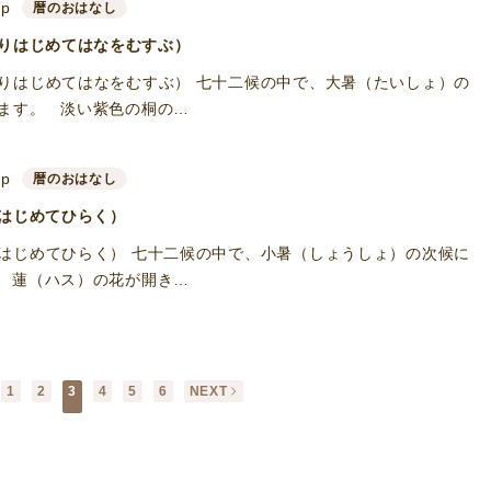
up
暦のおはなし
りはじめてはなをむすぶ）
りはじめてはなをむすぶ） 七十二候の中で、大暑（たいしょ）の
ます。 淡い紫色の桐の…
up
暦のおはなし
はじめてひらく）
はじめてひらく） 七十二候の中で、小暑（しょうしょ）の次候に
 蓮（ハス）の花が開き…
1
2
3
4
5
6
NEXT