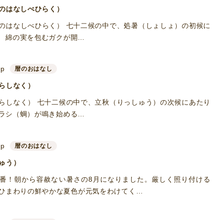
のはなしべひらく）
のはなしべひらく） 七十二候の中で、処暑（しょしょ）の初候に
 綿の実を包むガクが開…
up
暦のおはなし
らしなく）
らしなく） 七十二候の中で、立秋（りっしゅう）の次候にあたり
ラシ（蜩）が鳴き始める…
up
暦のおはなし
ゅう）
番！朝から容赦ない暑さの8月になりました。厳しく照り付ける
ひまわりの鮮やかな夏色が元気をわけてく…