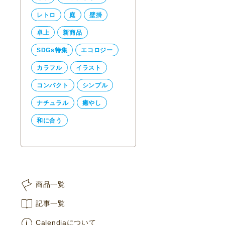
レトロ
庭
壁掛
卓上
新商品
SDGs特集
エコロジー
カラフル
イラスト
コンパクト
シンプル
ナチュラル
癒やし
和に合う
商品一覧
記事一覧
Calendiaについて