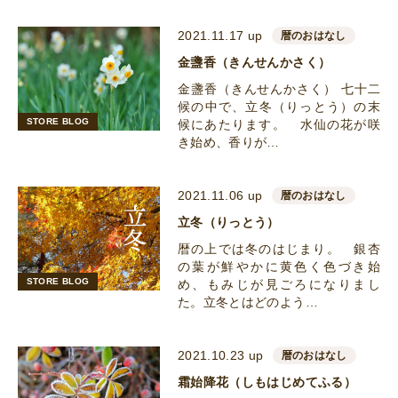
2021.11.17 up
暦のおはなし
金盞香（きんせんかさく）
金盞香（きんせんかさく） 七十二
候の中で、立冬（りっとう）の末
STORE BLOG
候にあたります。 水仙の花が咲
き始め、香りが…
2021.11.06 up
暦のおはなし
立冬（りっとう）
暦の上では冬のはじまり。 銀杏
の葉が鮮やかに黄色く色づき始
STORE BLOG
め、もみじが見ごろになりまし
た。立冬とはどのよう…
2021.10.23 up
暦のおはなし
霜始降花（しもはじめてふる）