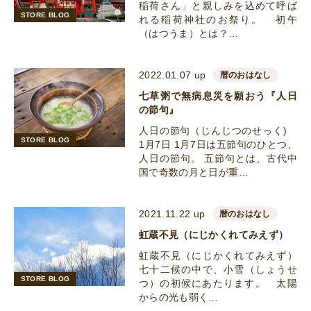
稲荷さん」と親しみを込めて呼ば
STORE BLOG
れる稲荷神社のお祭り。 初午
（はつうま）とは？…
2022.01.07 up
暦のおはなし
七草粥で無病息災を願おう『人日
の節句』
人日の節句（じんじつのせっく)
STORE BLOG
1月7日 1月7日は五節句のひとつ、
人日の節句。 五節句とは、古代中
国で奇数の月と日が重…
2021.11.22 up
暦のおはなし
虹蔵不見（にじかくれてみえず）
虹蔵不見（にじかくれてみえず）
七十二候の中で、小雪（しょうせ
STORE BLOG
つ）の初候にあたります。 太陽
からの光も弱く…