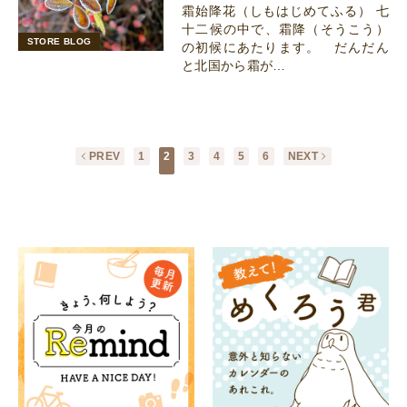
霜始降花（しもはじめてふる） 七
十二候の中で、霜降（そうこう）
STORE BLOG
の初候にあたります。 だんだん
と北国から霜が…
PREV
1
2
3
4
5
6
NEXT