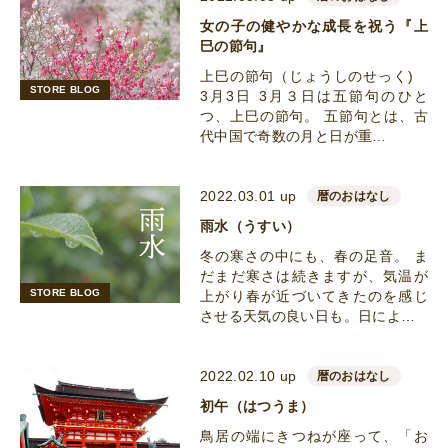
女の子の健やかな成長を祝う『上
巳の節句』
上巳の節句（じょうしのせっく)
STORE BLOG
3月3日 3月３日は五節句のひと
つ、上巳の節句。 五節句とは、古
代中国で奇数の月と日が重…
2022.03.01 up
暦のおはなし
雨水（うすい）
冬の寒さの中にも、春の足音。 ま
だまだ寒さは続きますが、気温が
STORE BLOG
上がり春が近づいてきたのを感じ
させる天気の良い日も。日によ…
2022.02.10 up
暦のおはなし
初午（はつうま）
鳥居の端にきつねが座って、「お