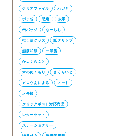
クリアファイル
ハガキ
ポチ袋
恐竜
炭零
缶バッジ
なーちむ
推し活グッズ
紙クリップ
越前和紙
一筆箋
かよくらふと
木のぬくもり
さくらいと
メロウあにまる
ノート
メモ帳
クリックポスト対応商品
レターセット
ステーショナリー
特典付き
暦情報満載