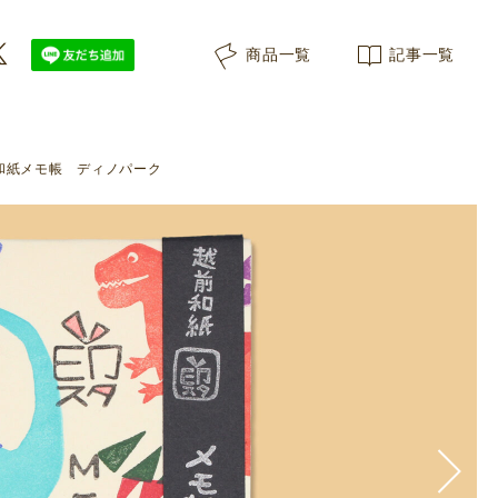
ムはんこを手押ししたメモ帳">
商品一覧
記事一覧
和紙メモ帳 ディノパーク