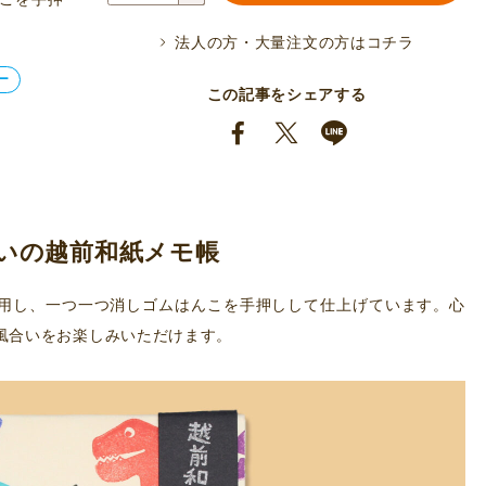
和
法人の方・大量注文の方はコチラ
紙
ー
メ
この記事をシェアする
モ
帳
デ
ィ
ノ
いの越前和紙メモ帳
パ
ー
用し、一つ一つ消しゴムはんこを手押しして仕上げています。心
ク
風合いをお楽しみいただけます。
個