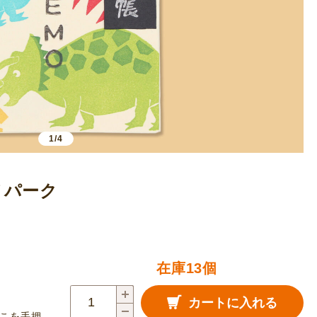
1/4
ノパーク
在庫13個
越
カートに入れる
前
こを手押