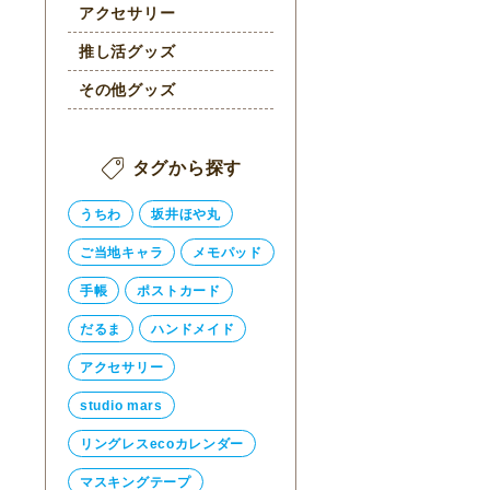
アクセサリー
推し活グッズ
その他グッズ
タグから探す
うちわ
坂井ほや丸
ご当地キャラ
メモパッド
手帳
ポストカード
だるま
ハンドメイド
アクセサリー
studio mars
リングレスecoカレンダー
マスキングテープ