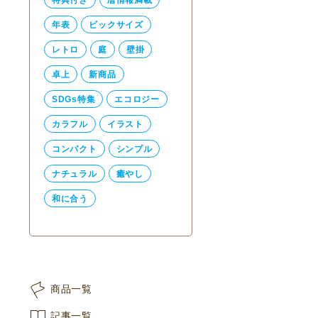
年表
ビックサイズ
レトロ
庭
壁掛
卓上
新商品
SDGs特集
エコロジー
カラフル
イラスト
コンパクト
シンプル
ナチュラル
癒やし
和に合う
商品一覧
記事一覧