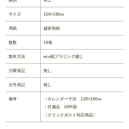
サイズ
158×180㎜
用紙
越前和紙
枚数
14枚
製本方法
eco紙プラリング綴じ
六曜表記
無し
元号表記
無し
備考
・カレンダー寸法 128×180㎜
・付属品 OPP袋
〔クリックポスト対応商品〕