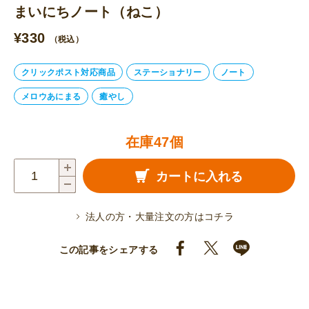
まいにちノート（ねこ）
¥
330
（税込）
クリックポスト対応商品
ステーショナリー
ノート
メロウあにまる
癒やし
在庫47個
ま
カートに入れる
い
に
法人の方・大量注文の方はコチラ
ち
ノ
この記事をシェアする
ー
ト
（ね