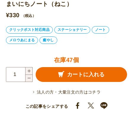
まいにちノート（ねこ）
¥
330
（税込）
クリックポスト対応商品
ステーショナリー
ノート
メロウあにまる
癒やし
在庫47個
ま
カートに入れる
い
に
法人の方・大量注文の方はコチラ
ち
ノ
この記事をシェアする
ー
ト
（ね