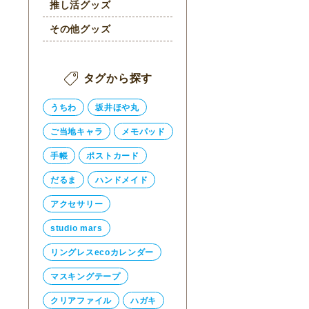
推し活グッズ
その他グッズ
タグから探す
うちわ
坂井ほや丸
ご当地キャラ
メモパッド
手帳
ポストカード
だるま
ハンドメイド
アクセサリー
studio mars
リングレスecoカレンダー
マスキングテープ
クリアファイル
ハガキ