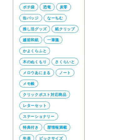
ポチ袋
恐竜
炭零
缶バッジ
なーちむ
推し活グッズ
紙クリップ
越前和紙
一筆箋
かよくらふと
木のぬくもり
さくらいと
メロウあにまる
ノート
メモ帳
クリックポスト対応商品
レターセット
ステーショナリー
特典付き
暦情報満載
年表
ビックサイズ