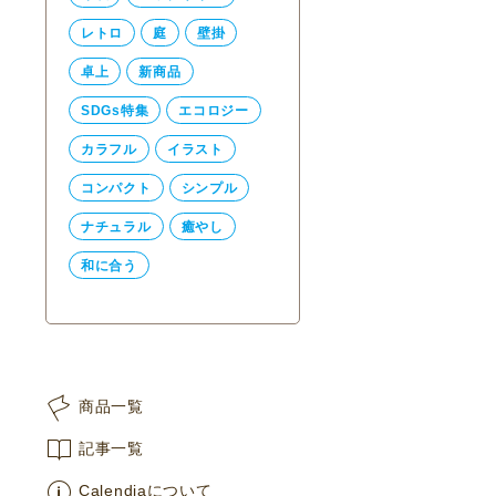
レトロ
庭
壁掛
卓上
新商品
SDGs特集
エコロジー
カラフル
イラスト
コンパクト
シンプル
ナチュラル
癒やし
和に合う
商品一覧
記事一覧
Calendiaについて