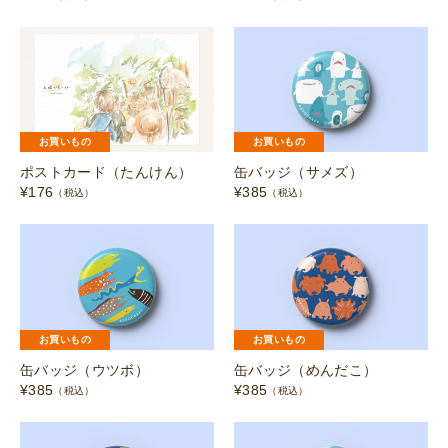
お買いもの
お買いもの
ポストカード（たんけん）
缶バッジ（サメズ）
¥
176
¥
385
（税込）
（税込）
お買いもの
お買いもの
缶バッジ（ウツボ）
缶バッジ（めんだこ）
¥
385
¥
385
（税込）
（税込）