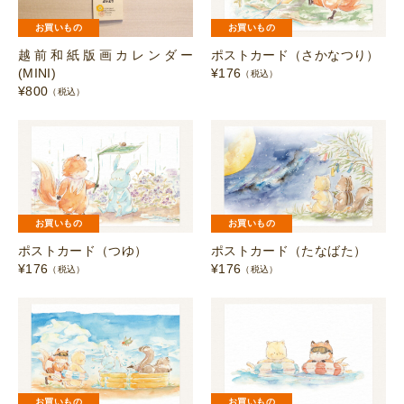
お買いもの
お買いもの
越前和紙版画カレンダー
ポストカード（さかなつり）
(MINI)
¥
176
（税込）
¥
800
（税込）
お買いもの
お買いもの
ポストカード（つゆ）
ポストカード（たなばた）
¥
176
¥
176
（税込）
（税込）
お買いもの
お買いもの