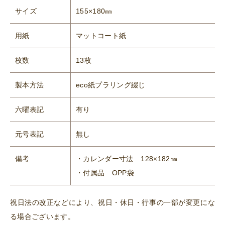
サイズ
155×180㎜
用紙
マットコート紙
枚数
13枚
製本方法
eco紙プラリング綴じ
六曜表記
有り
元号表記
無し
備考
・カレンダー寸法 128×182㎜
・付属品 OPP袋
祝日法の改正などにより、祝日・休日・行事の一部が変更にな
る場合ございます。