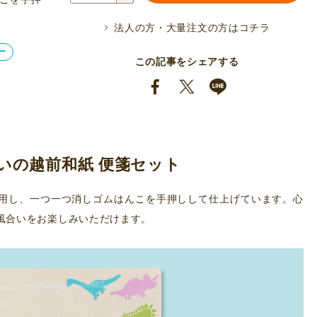
和
法人の方・大量注文の方はコチラ
紙
ー
便
この記事をシェアする
箋
セ
ッ
ト
カ
いの越前和紙 便箋セット
ラ
フ
用し、一つ一つ消しゴムはんこを手押しして仕上げています。心
ル
風合いをお楽しみいただけます。
恐
竜
個