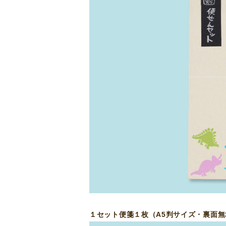
１セット便箋１枚（A5判サイズ・裏面