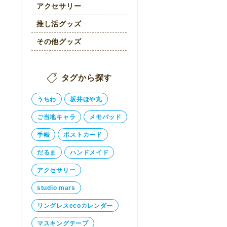
アクセサリー
推し活グッズ
その他グッズ
タグから探す
うちわ
坂井ほや丸
ご当地キャラ
メモパッド
手帳
ポストカード
だるま
ハンドメイド
アクセサリー
studio mars
リングレスecoカレンダー
マスキングテープ