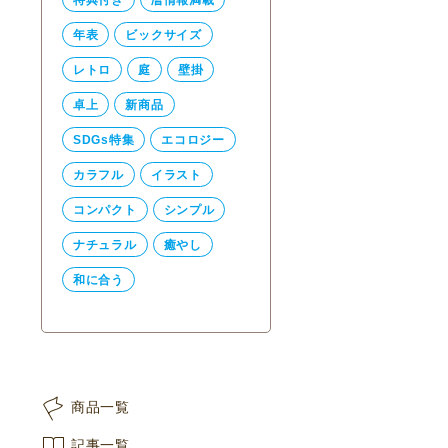
年表
ビックサイズ
レトロ
庭
壁掛
卓上
新商品
SDGs特集
エコロジー
カラフル
イラスト
コンパクト
シンプル
ナチュラル
癒やし
和に合う
商品一覧
記事一覧