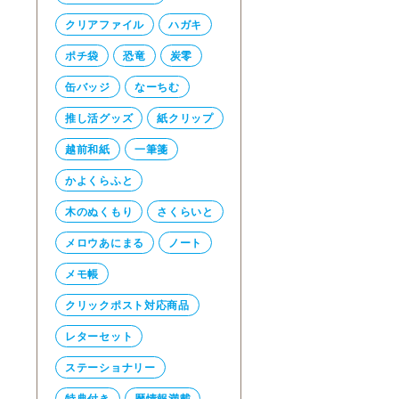
クリアファイル
ハガキ
ポチ袋
恐竜
炭零
缶バッジ
なーちむ
推し活グッズ
紙クリップ
越前和紙
一筆箋
かよくらふと
木のぬくもり
さくらいと
メロウあにまる
ノート
メモ帳
クリックポスト対応商品
レターセット
ステーショナリー
特典付き
暦情報満載