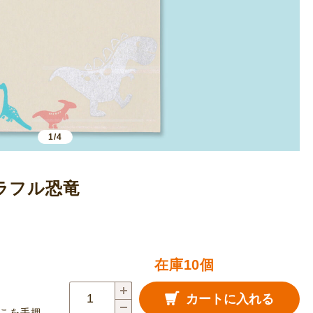
1/4
ラフル恐竜
在庫10個
越
カートに入れる
前
こを手押