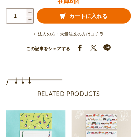
在庫6個
一
カートに入れる
筆
箋
法人の方・大量注文の方はコチラ
（ね
ず
この記事をシェアする
み
ソ
ー
ダ）
〔イ
RELATED PRODUCTS
エ
ロ
ー〕
個