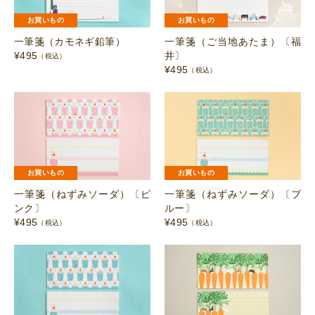
お買いもの
お買いもの
一筆箋（カモネギ鉛筆）
一筆箋（ご当地あたま）〔福
¥
495
井〕
（税込）
¥
495
（税込）
お買いもの
お買いもの
一筆箋（ねずみソーダ）〔ピ
一筆箋（ねずみソーダ）〔ブ
ンク〕
ルー〕
¥
495
¥
495
（税込）
（税込）