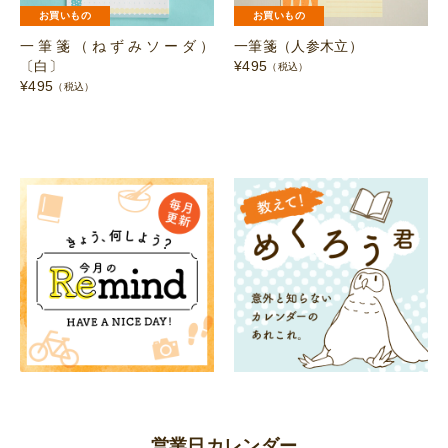
お買いもの
お買いもの
一筆箋（ねずみソーダ）
一筆箋（人参木立）
〔白〕
¥
495
（税込）
¥
495
（税込）
営業日カレンダー