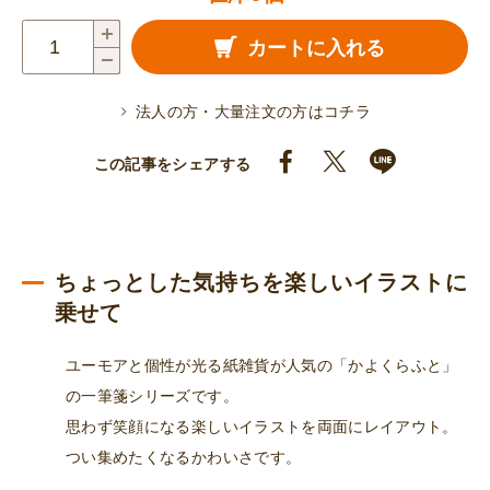
一
カートに入れる
筆
箋
法人の方・大量注文の方はコチラ
（ね
ず
この記事をシェアする
み
ソ
ー
ダ）
ちょっとした気持ちを楽しいイラストに
〔イ
乗せて
エ
ユーモアと個性が光る紙雑貨が人気の「かよくらふと」
ロ
の一筆箋シリーズです。
ー〕
思わず笑顔になる楽しいイラストを両面にレイアウト。
個
つい集めたくなるかわいさです。